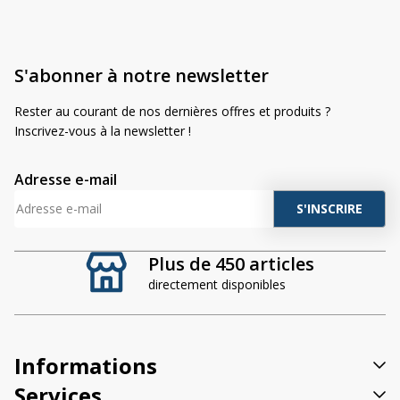
S'abonner à notre newsletter
Rester au courant de nos dernières offres et produits ?
Inscrivez-vous à la newsletter !
Adresse e-mail
A
l
t
Plus de 450 articles
e
directement disponibles
r
n
a
t
Informations
i
v
Services