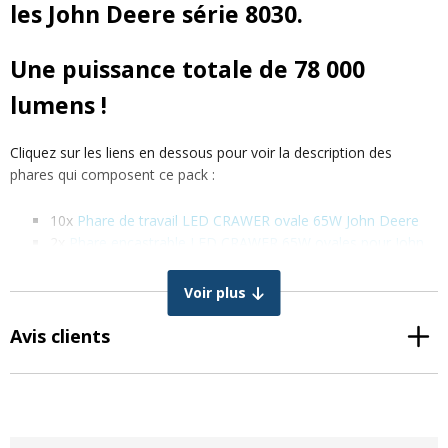
les John Deere série 8030.
Une puissance totale de 78 000
lumens !
Cliquez sur les liens en dessous pour voir la description des
phares qui composent ce pack :
10x
Phare de travail LED CRAWER ovale 65W John Deere
2x
Phare encastrable LED CRAWER 65W ovales pour John
Deere
2x
Phare encastrable LED CRAWER ovale 39W John Deere
Voir plus
Ce pack convient aux modèles John Deere suivants :
Avis clients
John Deere 8130
John Deere 8230
John Deere 8330
John Deere 8430