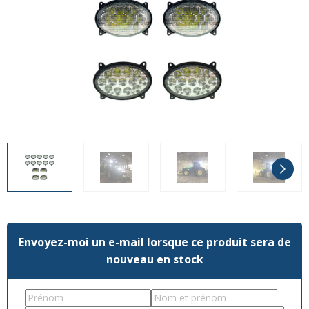
Divers
Divers
Voir tout
Questions fréquemment posées
À propos
Blog AgriproLED.fr
Contact
09 70 24 66 76
[email protected]
+33 6 02 07 35 61
Envoyez-moi un e-mail lorsque ce produit sera de
nouveau en stock
First
Last