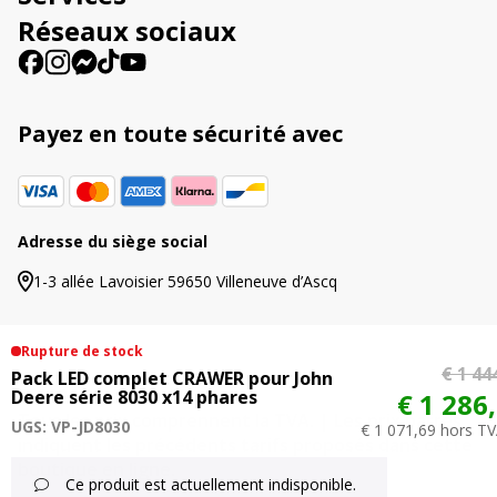
e
Réseaux sociaux
:
Payez en toute sécurité avec
Adresse du siège social
1-3 allée Lavoisier 59650 Villeneuve d’Ascq
Rupture de stock
€ 1 44
Pack LED complet CRAWER pour John
© 2026 Agriproled.fr
Deere série 8030 x14 phares
€ 1 286
Tous les prix comprennent la TVA. | Les prix barrés
UGS: VP-JD8030
€ 1 071,69 hors TV
indiquent les précédents tarifs proposés dans cette
boutique en ligne.
A
Ce produit est actuellement indisponible.
l