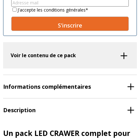
name
*
name
*
Email
*
Consent
*
J'accepte les conditions générales
*
A
l
t
Voir le contenu de ce pack
e
r
n
a
t
Informations complémentaires
i
v
e
Description
:
Un pack LED CRAWER complet pour