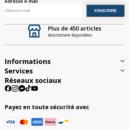
Adresse e-mail
A
l
t
Plus de 450 articles
e
directement disponibles
r
n
a
t
Informations
i
v
Services
e
Réseaux sociaux
:
Payez en toute sécurité avec