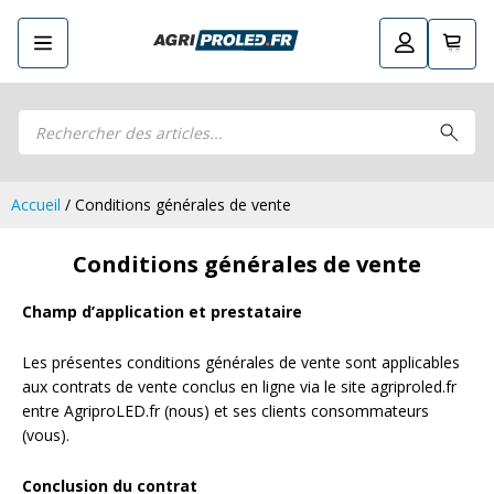
Recherche
Retourner
Guide LED
de
Guide LED
Composez votre propre kit LED
produits
Composez votre propre kit LED
Phares de travail LED CRAWER
Phares de travail LED CRAWER
Phares de travail LED
Accueil
/ Conditions générales de vente
Phares de travail LED
Kits remorque LED
Kits remorque LED
Conditions générales de vente
Feux arrière LED
Feux arrière LED
Phares principaux et ampoules LED
Phares principaux et ampoules LED
Champ d’application et prestataire
Feux de position et de gabarit LED
Feux de position et de gabarit LED
Clignotants et gyrophares LED
Les présentes conditions générales de vente sont applicables
Clignotants et gyrophares LED
Barres LED
aux contrats de vente conclus en ligne via le site agriproled.fr
Barres LED
entre AgriproLED.fr (nous) et ses clients consommateurs
Pulvérisation LED
Pulvérisation LED
(vous).
Packs promotionnels LED
Packs promotionnels LED
Éclairage LED pour bâtiments
Éclairage LED pour bâtiments
Conclusion du contrat