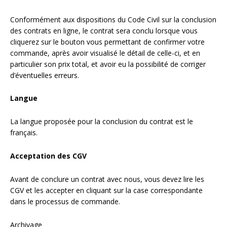
Divers
Divers
Conformément aux dispositions du Code Civil sur la conclusion
des contrats en ligne, le contrat sera conclu lorsque vous
Voir tout
Questions fréquemment posées
cliquerez sur le bouton vous permettant de confirmer votre
commande, après avoir visualisé le détail de celle-ci, et en
À propos
particulier son prix total, et avoir eu la possibilité de corriger
d’éventuelles erreurs.
Blog AgriproLED.fr
Langue
Contact
La langue proposée pour la conclusion du contrat est le
09 70 24 66 76
français.
[email protected]
+33 6 02 07 35 61
Acceptation des CGV
Avant de conclure un contrat avec nous, vous devez lire les
CGV et les accepter en cliquant sur la case correspondante
dans le processus de commande.
Archivage