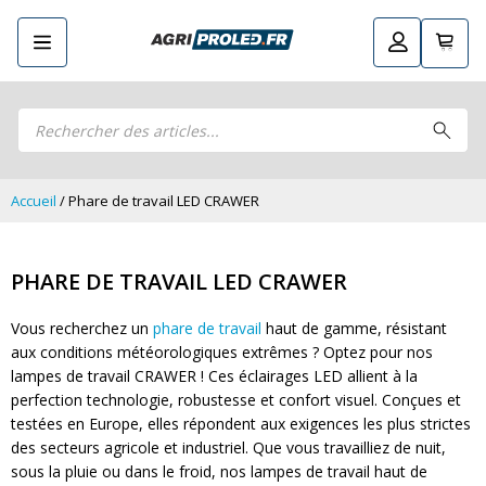
Recherche
Retourner
Guide LED
de
Guide LED
Composez votre propre kit LED
produits
Composez votre propre kit LED
Phares de travail LED CRAWER
Phares de travail LED CRAWER
Phares de travail LED
Accueil
/ Phare de travail LED CRAWER
Phares de travail LED
Kits remorque LED
Kits remorque LED
Feux arrière LED
Feux arrière LED
PHARE DE TRAVAIL LED CRAWER
Phares principaux et ampoules LED
Phares principaux et ampoules LED
Feux de position et de gabarit LED
Vous recherchez un
phare de travail
haut de gamme, résistant
Feux de position et de gabarit LED
Clignotants et gyrophares LED
aux conditions météorologiques extrêmes ? Optez pour nos
Clignotants et gyrophares LED
Barres LED
lampes de travail CRAWER ! Ces éclairages LED allient à la
Barres LED
perfection technologie, robustesse et confort visuel. Conçues et
Pulvérisation LED
Pulvérisation LED
testées en Europe, elles répondent aux exigences les plus strictes
Packs promotionnels LED
Packs promotionnels LED
des secteurs agricole et industriel. Que vous travailliez de nuit,
Éclairage LED pour bâtiments
sous la pluie ou dans le froid, nos lampes de travail haut de
Éclairage LED pour bâtiments