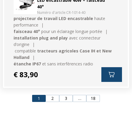
LED encastrable 40W – faisceau
40°
Numéro d'article:
CR-1014-40
projecteur de travail LED encastrable
haute
performance
faisceau 40°
pour un éclairage longue portée
installation plug and play
avec connecteur
d’origine
compatible
tracteurs agricoles Case IH et New
Holland
étanche IP67
et sans interférences radio
€ 83,90
1
2
3
…
18