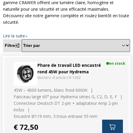
Divers
gamme CRAWER offrent une lumière claire, homogène et
Divers
naturelle pour une sécurité et une efficacité maximales.
Découvrez vite notre gamme complète et roulez bientôt en toute
Voir tout
Questions fréquemment posées
sécurité.
À propos
Lire la suite
Blog AgriproLED.fr
Filtre
Contact
en stock
Phare de travail LED encastré
rond 45W pour Hydrema
09 70 24 66 76
Numéro d'article:
CR-1032
[email protected]
45W – 4000 lumens, blanc froid 6000K
+33 6 02 07 35 61
Faisceau large 60° pour Hydrema séries G, C2, D, E, F
Connecteur Deutsch DT 2-pin + adaptateur Amp 2-pin
inclus
Encastré Ø119 mm, 3 trous entraxe 55 mm
€ 72,50