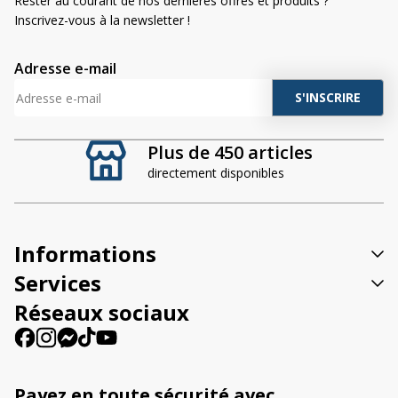
Rester au courant de nos dernières offres et produits ?
Inscrivez-vous à la newsletter !
Adresse e-mail
A
l
t
Plus de 450 articles
e
directement disponibles
r
n
a
t
Informations
i
v
Services
e
Réseaux sociaux
:
Payez en toute sécurité avec