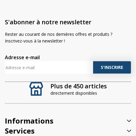
S'abonner à notre newsletter
Rester au courant de nos dernières offres et produits ?
Inscrivez-vous à la newsletter !
Adresse e-mail
A
l
t
Plus de 450 articles
e
directement disponibles
r
n
a
t
Informations
i
v
Services
e