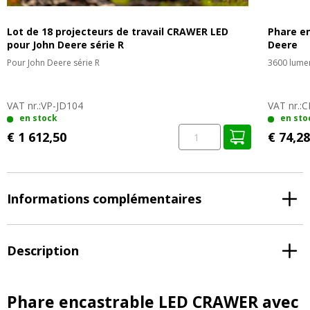
Lot de 18 projecteurs de travail CRAWER LED
Phare e
pour John Deere série R
Deere
Pour John Deere série R
3600 lume
VAT nr.:
VP-JD104
VAT nr.:
C
en stock
en sto
€ 1 612,50
€ 74,28
Informations complémentaires
Description
Phare encastrable LED CRAWER avec