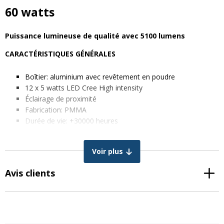
60 watts
Puissance lumineuse de qualité avec 5100 lumens
CARACTÉRISTIQUES GÉNÉRALES
Boîtier: aluminium avec revêtement en poudre
12 x 5 watts LED Cree High intensity
Éclairage de proximité
Fabrication: PMMA
Durée de vie: +30000 heures
Étanchéité: IP68
CISPR classe4
Voir plus
Raccord: Prise 9005/9006
CARACTÉRISTIQUES TECHNIQUES
Avis clients
Couleur lumière: Blanc froid
Température de la couleur: 6000K
5100 lumens