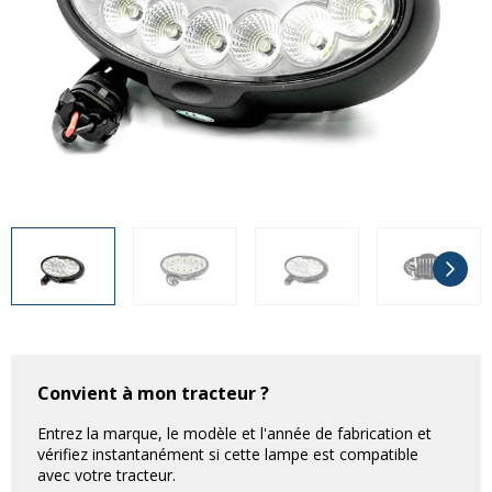
Divers
Divers
Voir tout
Questions fréquemment posées
À propos
Blog AgriproLED.fr
Contact
09 70 24 66 76
[email protected]
+33 6 02 07 35 61
Convient à mon tracteur ?
Entrez la marque, le modèle et l'année de fabrication et
vérifiez instantanément si cette lampe est compatible
avec votre tracteur.