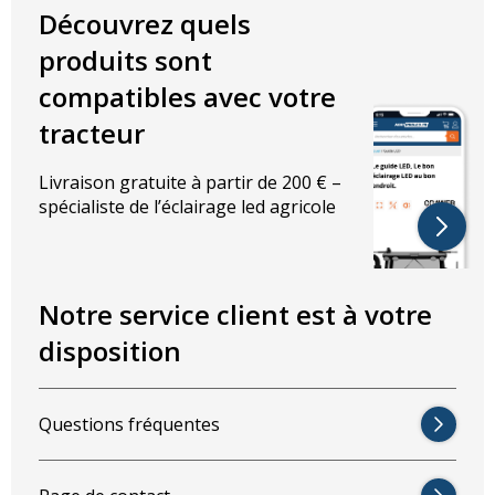
Perturbation Radio : conforme à la
norme CISPR classe 4
Découvrez quels
Caractéristiques techniques :
produits sont
compatibles avec votre
Couleur:
Blanc-Froid
Température de couleur : 6000K
tracteur
4000 lumens
Caractéristiques électriques :
Livraison gratuite à partir de 200 € –
spécialiste de l’éclairage led agricole
Puissance : 40W
Tension : 10-32V
Angle de rayonnement : 60 degrés
Notre service client est à votre
Dimensions en mm :
disposition
Largeur : 110mm
Hauteur : 120mm
Épaisseur : 96mm
Questions fréquentes