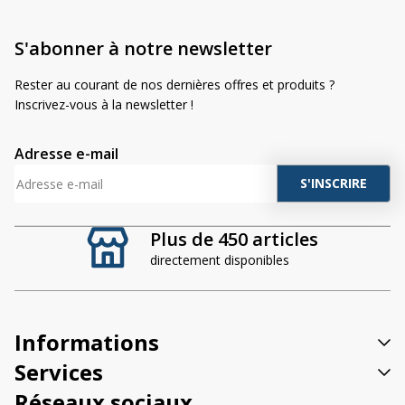
S'abonner à notre newsletter
Rester au courant de nos dernières offres et produits ?
Inscrivez-vous à la newsletter !
Adresse e-mail
A
l
t
Plus de 450 articles
e
directement disponibles
r
n
a
t
Informations
i
v
Services
e
Réseaux sociaux
: