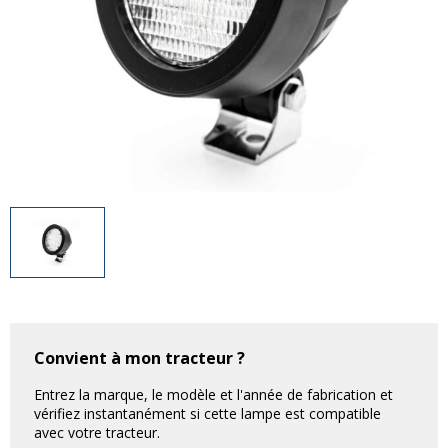
Divers
Divers
Voir tout
Questions fréquemment posées
À propos
Blog AgriproLED.fr
Contact
09 70 24 66 76
[email protected]
+33 6 02 07 35 61
Convient à mon tracteur ?
Entrez la marque, le modèle et l'année de fabrication et
vérifiez instantanément si cette lampe est compatible
avec votre tracteur.