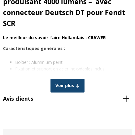
produisant 4000 lumens – avec
connecteur Deutsch DT pour Fendt
SCR
Le meilleur du savoir-faire Hollandais : CRAWER
Caractéristiques générales :
Boîtier : Aluminium peint
Fixation et support en acier inoxydables inclus
Branchement : Connecteur Deutsch DT 2p (fiche avec câble
de 30 cm inclus)
Voir plus
Feu de croisement et feu de route (pas de certification)
4 LED Cree XTE de 10W
haute intensité
Avis clients
Lampes de traitement : PMMA
Lampe réglable dans toutes les directions et positions
possibles.
Durée de vie : plus de 30000 heures
Étanchéité : IP67