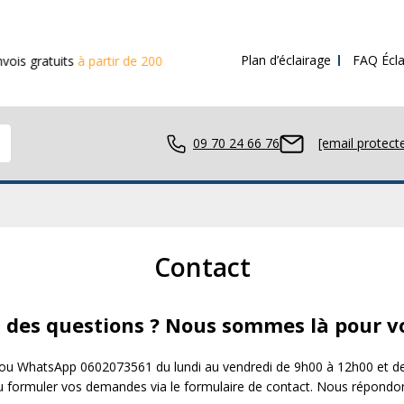
Plan d’éclairage
FAQ Écla
ratuits
à partir de 200€ d’achat
09 70 24 66 76
[email protect
Contact
avail LED
 des questions ? Nous sommes là pour vo
ue LED
 ou WhatsApp 0602073561 du lundi au vendredi de 9h00 à 12h00 et 
u formuler vos demandes via le formulaire de contact. Nous répondo