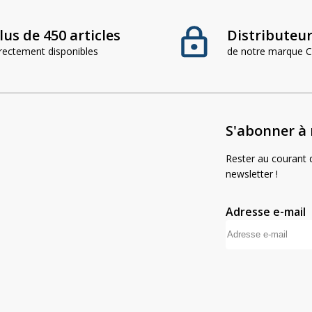
lus de 450 articles
Distributeur 
irectement disponibles
de notre marque
S'abonner à 
Rester au courant d
newsletter !
Adresse e-mail
A
l
t
e
r
n