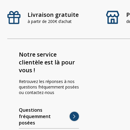
a
t
Livraison gratuite
P
i
v
à partir de 200€ d’achat
d
e
:
Notre service
clientèle est là pour
vous !
Retrouvez les réponses à nos
questions fréquemment posées
ou contactez-nous
Questions
fréquemment
posées