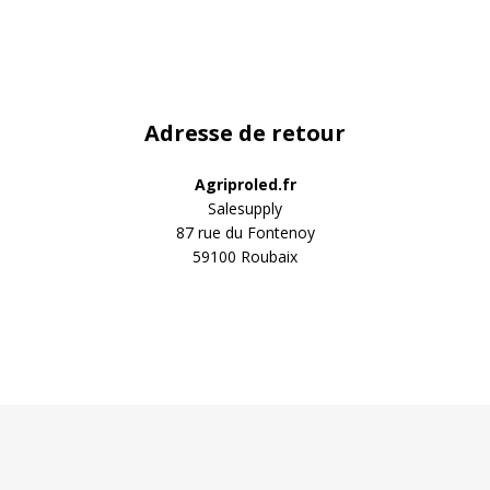
ipaux et
ED
et
LED
Adresse de retour
Agriproled.fr
Quels pha
n LED
Salesupply
votre tra
87 rue du Fontenoy
Trouvez le KIT
59100 Roubaix
D pour
clics!
ESSAYER