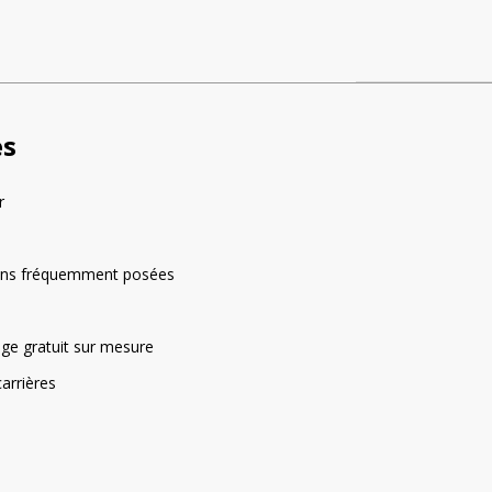
a
t
i
v
e
es
:
r
ons fréquemment posées
rage gratuit sur mesure
arrières