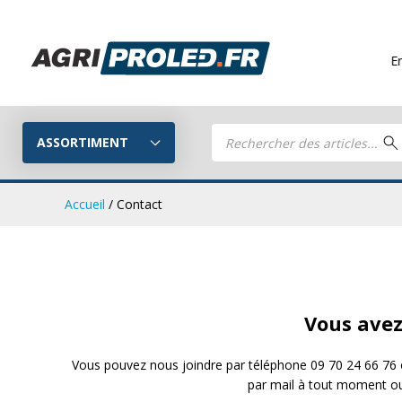
Envois g
Recherche
de
ASSORTIMENT
produits
Accueil
/ Contact
Phares de tr
Guide LED
CRAWER
Composez votre propre kit LED
Vous avez
Phares de travail LED
Kits remorq
Vous pouvez nous joindre par téléphone 09 70 24 66 76
par mail à tout moment o