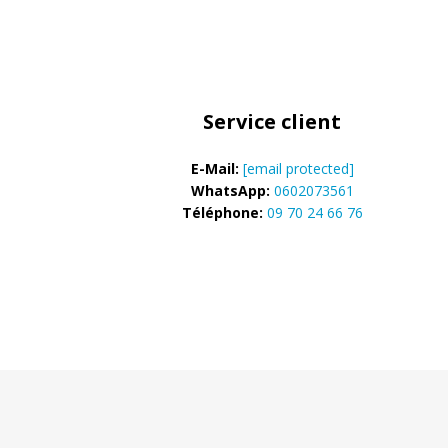
Phares princ
Feux arrière LED
ampoules L
Feux de position et
Clignotants 
de gabarit LED
gyrophares 
Service client
E-Mail:
[email protected]
Barres LED
Pulvérisatio
WhatsApp:
0602073561
Téléphone:
09 70 24 66 76
Packs promotionnels
Éclairage LE
LED
bâtiments
Divers