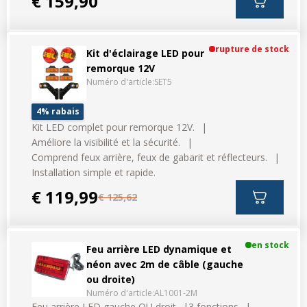
€ 159,90
rupture de stock
Kit d'éclairage LED pour
remorque 12V
Numéro d'article:
SET5
4% rabais
Kit LED complet pour remorque 12V.
Améliore la visibilité et la sécurité.
Comprend feux arrière, feux de gabarit et réflecteurs.
Installation simple et rapide.
€ 119,99
€ 125,62
en stock
Feu arrière LED dynamique et
néon avec 2m de câble (gauche
ou droite)
Numéro d'article:
AL1001-2M
Feu arrière LED gauche OU droit
3 fonctions