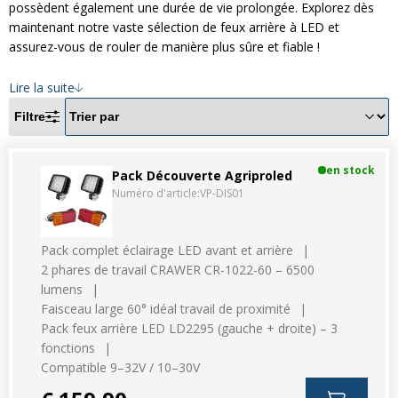
Divers
possèdent également une durée de vie prolongée. Explorez dès
Divers
maintenant notre vaste sélection de feux arrière à LED et
assurez-vous de rouler de manière plus sûre et fiable !
Voir tout
Questions fréquemment posées
Lire la suite
À propos
Filtre
Blog AgriproLED.fr
en stock
Contact
Pack Découverte Agriproled
Numéro d'article:
VP-DIS01
09 70 24 66 76
Pack complet éclairage LED avant et arrière
[email protected]
2 phares de travail CRAWER CR-1022-60 – 6500
+33 6 02 07 35 61
lumens
Faisceau large 60° idéal travail de proximité
Pack feux arrière LED LD2295 (gauche + droite) – 3
fonctions
Compatible 9–32V / 10–30V