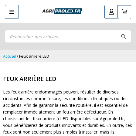
Recherche
Retourner
Guide LED
de
Guide LED
Composez votre propre kit LED
produits
Composez votre propre kit LED
Phares de travail LED CRAWER
Phares de travail LED CRAWER
Phares de travail LED
Accueil
/ Feux arrière LED
Phares de travail LED
Kits remorque LED
Kits remorque LED
Feux arrière LED
Feux arrière LED
FEUX ARRIÈRE LED
Phares principaux et ampoules LED
Phares principaux et ampoules LED
Feux de position et de gabarit LED
Les feux arrière endommagés peuvent résulter de diverses
Feux de position et de gabarit LED
Clignotants et gyrophares LED
circonstances comme l’usure, les conditions climatiques ou des
Clignotants et gyrophares LED
Barres LED
accidents. Afin de garantir la sécurité routière, il est essentiel de
Barres LED
remplacer immédiatement un feu arrière défectueux. En
Pulvérisation LED
Pulvérisation LED
choisissant les feux arrière à LED disponibles sur Agriproled.fr,
Packs promotionnels LED
Packs promotionnels LED
vous bénéficierez de produits innovants et durables. En outre, ces
Éclairage LED pour bâtiments
feux sont non seulement plus simples à installer, mais ils
Éclairage LED pour bâtiments