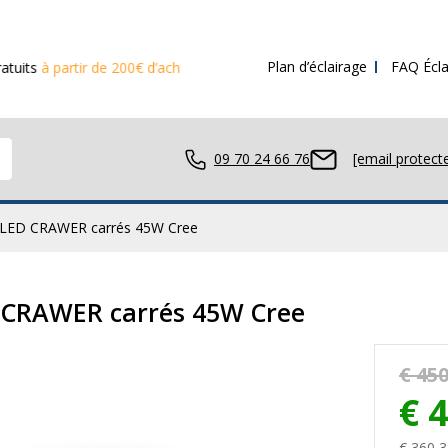
Plan d’éclairage
FAQ Écla
r de 200€ d’achat
09 70 24 66 76
[email protect
il LED CRAWER carrés 45W Cree
avail LED
ED CRAWER carrés 45W Cree
€ 450
ue LED
€ 
€ 360,3