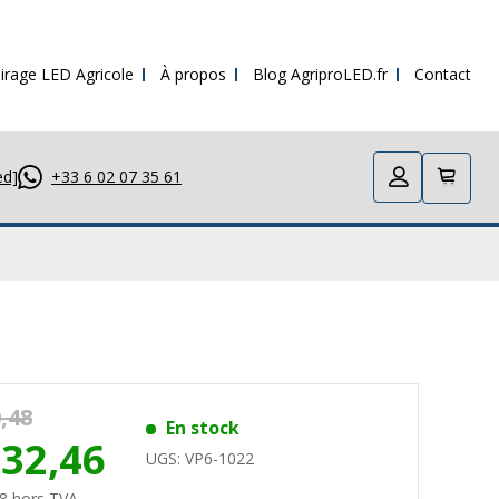
irage LED Agricole
À propos
Blog AgriproLED.fr
Contact
ed]
+33 6 02 07 35 61
,48
En stock
432,46
UGS:
VP6-1022
8 hors TVA.