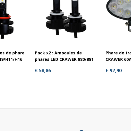
es de phare
Pack x2 : Ampoules de
Phare de tra
H9/H11/H16
phares LED CRAWER 880/881
CRAWER 60
€ 58,86
€ 92,90