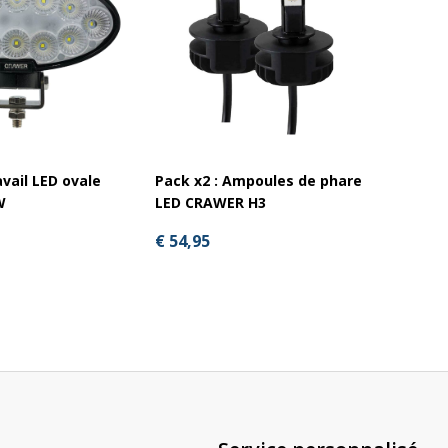
Pack x4
vail LED ovale
Pack x2 : Ampoules de phare
LED CR
W
LED CRAWER H3
réglab
€ 54,95
€ 297,