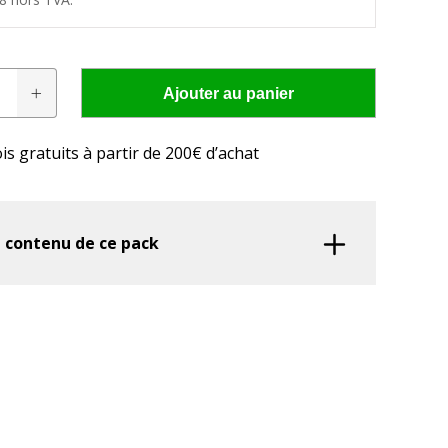
Ajouter au panier
is gratuits à partir de 200€ d’achat
res conviennent à
cteur?
 LED adaptée à votre tracteur en seulement quelques
e contenu de ce pack