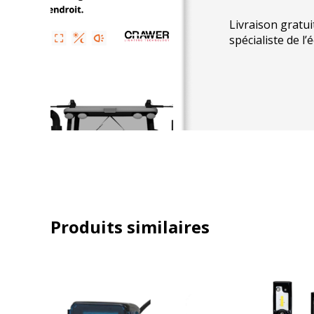
Dimensions en mm :
Livraison gratui
spécialiste de l’
Largeur : 112,5mm
Hauteur : 101mm (127,5 mm étrier incl.)
Profondeur : 81,5mm
Remplacement direct avec les numéros de type sui
1GA 007 506-491 / 1GA 007 506-391 / 1GA 007 506-651
Produits similaires