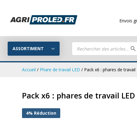
Envois gratuits
à parti
Recherche
de
ASSORTIMENT
produits
Accueil
/
Phare de travail LED
/ Pack x6 : phares de trava
Phares de tr
Guide LED
Pack x6 : phares de travail L
CRAWER
Composez votre propre kit LED
4% Réduction
Phares de travail LED
Kits remorq