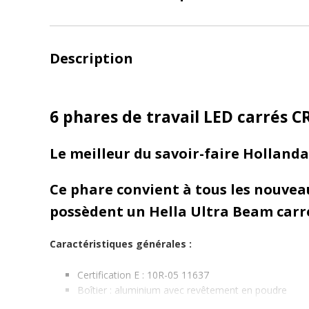
Description
6 phares de travail LED carrés 
Le meilleur du savoir-faire Holland
Ce phare convient à tous les nouvea
possèdent un Hella Ultra Beam carr
Caractéristiques générales :
Certification E : 10R-05 11637
Boîtier : aluminium avec revêtement en poudre
Raccord : Prise Deutsch DT 2 broches (prise livrée 