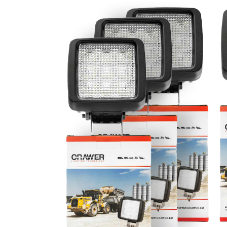
Phares princ
Feux arrière LED
ampoules L
Feux de position et
Clignotants 
de gabarit LED
gyrophares 
Barres LED
Pulvérisatio
Packs promotionnels
Éclairage LE
LED
bâtiments
Divers