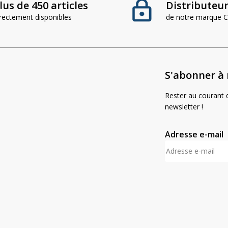
lus de 450 articles
Distributeur 
irectement disponibles
de notre marque
S'abonner à 
Rester au courant d
newsletter !
Adresse e-mail
A
l
t
e
r
n
a