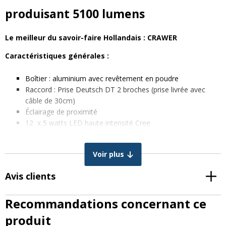
produisant 5100 lumens
Le meilleur du savoir-faire Hollandais : CRAWER
Caractéristiques générales :
Boîtier : aluminium avec revêtement en poudre
Raccord : Prise Deutsch DT 2 broches (prise livrée avec
câble de 30cm)
Éclairage de proximité
12 x 5 watts LED haute intensité Cree
Fabrication : Acier inoxydable
Durée de vie : +30000 heures
Voir plus
Étanchéité : IP68
CISPR classe 4
Avis clients
Caractéristiques techniques :
Recommandations concernant ce
Couleur lumière : Blanc froid
produit
Température de la couleur : 6000K