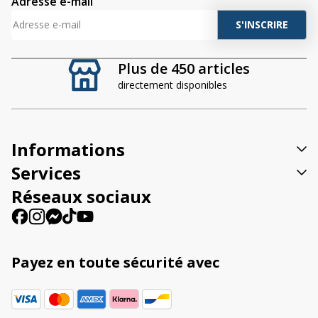
Adresse e-mail
A
l
t
Plus de 450 articles
e
directement disponibles
r
n
a
t
Informations
i
v
Services
e
Réseaux sociaux
:
Payez en toute sécurité avec