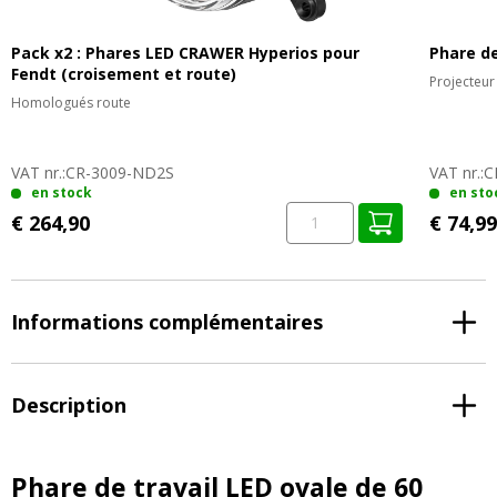
Pack x2 : Phares LED CRAWER Hyperios pour
Phare de
Fendt (croisement et route)
Projecteur
Homologués route
VAT nr.:
CR-3009-ND2S
VAT nr.:
C
en stock
en sto
€ 264,90
€ 74,99
Informations complémentaires
Description
Phare de travail LED ovale de 60