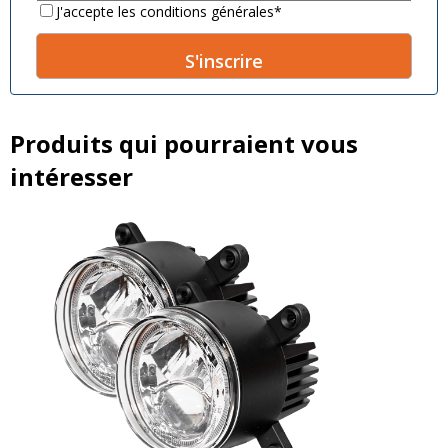
Consent
*
J'accepte les conditions générales
*
A
l
t
Produits qui pourraient vous
e
intéresser
r
n
a
t
i
v
e
: