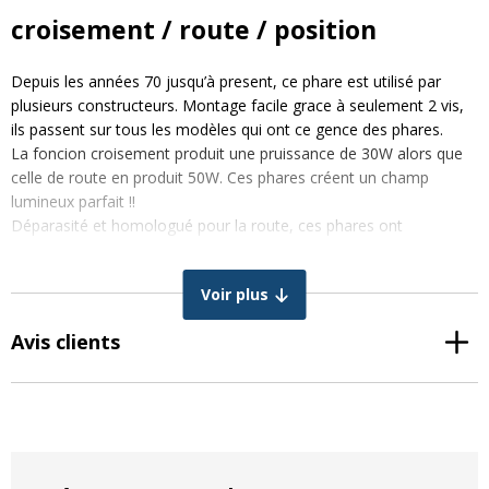
croisement / route / position
Depuis les années 70 jusqu’à present, ce phare est utilisé par
plusieurs constructeurs. Montage facile grace à seulement 2 vis,
ils passent sur tous les modèles qui ont ce gence des phares.
La foncion croisement produit une pruissance de 30W alors que
celle de route en produit 50W. Ces phares créent un champ
lumineux parfait !!
Déparasité et homologué pour la route, ces phares ont
également un cadre qui remplace directement l’original sur votre
tracteur.
Voir plus
Il est disponible en 2 couleurs:
Avis clients
Noir :
CR-3026S
Gris métalisé : CR-3026GS
CARACTÉRISTIQUES GÉNÉRALES
Fonction : feu de route, feu de croisement et feu de