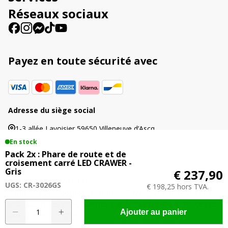
e
Réseaux sociaux
:
Payez en toute sécurité avec
Adresse du siège social
1-3 allée Lavoisier 59650 Villeneuve d’Ascq
En stock
Pack 2x : Phare de route et de
croisement carré LED CRAWER -
Gris
€ 237,90
© 2026 Agriproled.fr
UGS: CR-3026GS
€ 198,25 hors TVA.
Tous les prix comprennent la TVA. | Les prix barrés
indiquent les précédents tarifs proposés dans cette
quantité
A
Ajouter au panier
boutique en ligne.
de
l
Pack
t