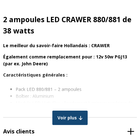
2 ampoules LED CRAWER 880/881 de
38 watts
Le meilleur du savoir-faire Hollandais : CRAWER
Également comme remplacement pour : 12v 50w PGJ13
(par ex. John Deere)
Caractéristiques générales :
Pack LED 880/881 – 2 ampoules
Boîtier : Aluminium
Module LED High Flux : Rendement lumineux supérieur de
200 % aux lampes halogène traditionnelles
Constant power driver : Plus de scintillement au démarrage
Voir plus
du moteur
Durée de vie : +30000 heures
Avis clients
Système Plug and play