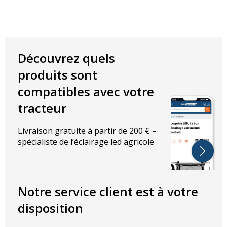
Caractéristiques techniques :
Couleur de la lumière : Blanc froid
Température de la couleur : 6000K
Découvrez quels
3200 lumens
produits sont
Caractéristiques électriques :
compatibles avec votre
Puissance : 38W
tracteur
Tension : 9-33V
Livraison gratuite à partir de 200 € –
Pour certains véhicules, un message d’erreur peut survenir. Il se
spécialiste de l’éclairage led agricole
laisse résoudre aisément et rapidement avec la résistance
adéquate.
Pour trouver la résistance.
Notre service client est à votre
disposition