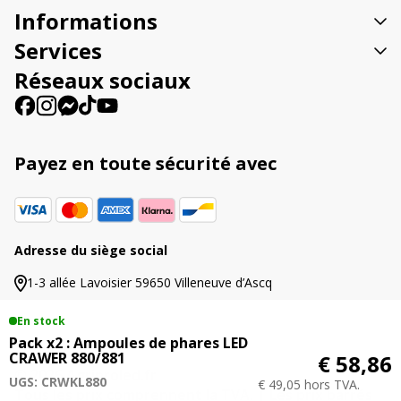
t
Informations
i
v
Services
e
Réseaux sociaux
:
Payez en toute sécurité avec
Adresse du siège social
1-3 allée Lavoisier 59650 Villeneuve d’Ascq
En stock
Pack x2 : Ampoules de phares LED
CRAWER 880/881
€ 58,86
© 2026 Agriproled.fr
UGS: CRWKL880
€ 49,05 hors TVA.
Tous les prix comprennent la TVA. | Les prix barrés