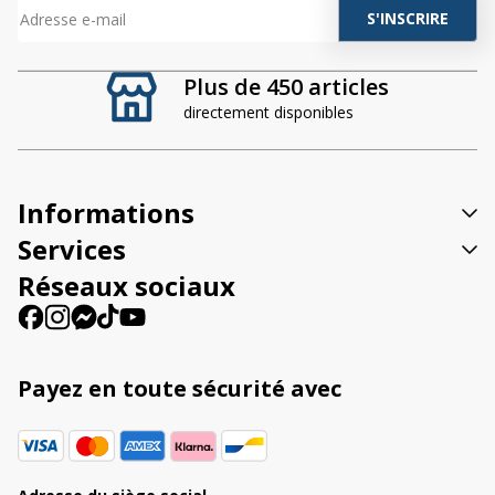
A
l
t
Plus de 450 articles
e
directement disponibles
r
n
a
t
Informations
i
v
Services
e
Réseaux sociaux
:
Payez en toute sécurité avec