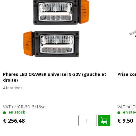
Phares LED CRAWER universel 9-32V (gauche et
Prise c
droite)
4 fonctions
VAT nr.:
CR-3015/16set
VAT nr.:
D
en stock
en sto
€ 256,48
€ 9,50