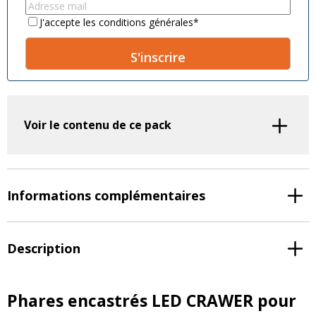
name
*
name
*
Email
*
Consent
*
J'accepte les conditions générales
*
A
l
t
Voir le contenu de ce pack
e
r
n
a
t
Informations complémentaires
i
v
e
Description
:
Phares encastrés LED CRAWER pour