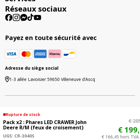
e
Réseaux sociaux
:
Payez en toute sécurité avec
Adresse du siège social
1-3 allée Lavoisier 59650 Villeneuve d’Ascq
© 2026 Agriproled.fr
Rupture de stock
Tous les prix comprennent la TVA. | Les prix barrés
€ 20
Pack x2 : Phares LED CRAWER John
indiquent les précédents tarifs proposés dans cette
Deere R/M (feux de croisement)
€ 199
boutique en ligne.
UGS: CR-3040S
€ 166,45 hors TVA.