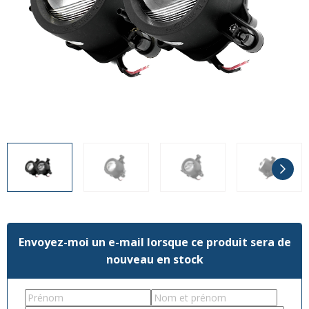
Divers
Divers
Voir tout
Questions fréquemment posées
À propos
Blog AgriproLED.fr
Contact
09 70 24 66 76
[email protected]
+33 6 02 07 35 61
Envoyez-moi un e-mail lorsque ce produit sera de
nouveau en stock
First
Last