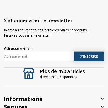
S'abonner à notre newsletter
Rester au courant de nos dernières offres et produits ?
Inscrivez-vous à la newsletter !
Adresse e-mail
A
l
t
Plus de 450 articles
e
directement disponibles
r
n
a
t
Informations
i
v
Services