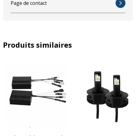
Page de contact
Ce phare présente de nombreux avantages par rapport à
la version halogène.
Produits similaires
Ce phare avec fonction feux de croisement garantit plus de
visibilité et une longue durée de vie. Le phare est également
équipé d’une technologie de lentille spéciale, qui rend l’image
lumineuse plus large que le phare standard. Le montage est aisé
car le phare LED est équipé d’une connectique identique à celui du
phare halogène d’origine. Aucun outil n’est requis pour le
remplacement. La lampe est homologuée pour une utilisation sur
la voie publique. (R112 et R10)