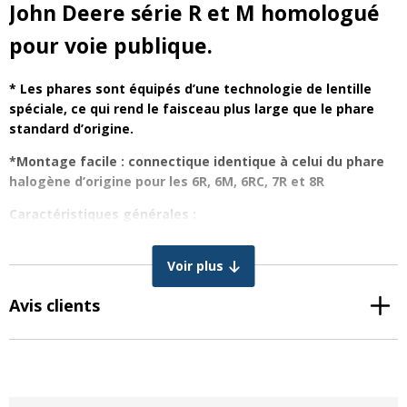
John Deere série R et M homologué
pour voie publique.
* Les phares sont équipés d’une technologie de lentille
spéciale, ce qui rend le faisceau plus large que le phare
standard d’origine.
*Montage facile : connectique identique à celui du phare
halogène d’origine pour les 6R, 6M, 6RC, 7R et 8R
Caractéristiques générales :
Ensemble : 2 phares encastrables à LED CRAWER John
Voir plus
Deere série R/M
Boîtier : Aluminium enduit de poudre
Avis clients
Fonctions : Feux de croisement
Connexion : identique au phare halogène d’origine
Finition de l’ampoule : PMMA
Durée de vie : +50 000 heures
Indice de protection : IP67 contre la poussière et l’eau