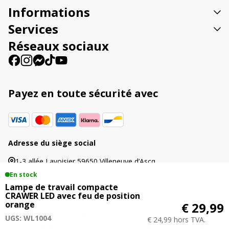
t
Informations
i
v
Services
e
Réseaux sociaux
:
Payez en toute sécurité avec
Adresse du siège social
1-3 allée Lavoisier 59650 Villeneuve d’Ascq
En stock
Lampe de travail compacte
CRAWER LED avec feu de position
orange
€ 29,99
© 2026 Agriproled.fr
UGS: WL1004
€ 24,99 hors TVA.
Tous les prix comprennent la TVA. | Les prix barrés