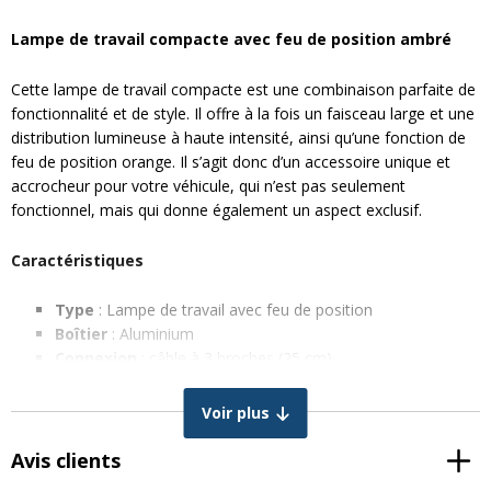
Lampe de travail compacte avec feu de position ambré
Cette lampe de travail compacte est une combinaison parfaite de
fonctionnalité et de style. Il offre à la fois un faisceau large et une
distribution lumineuse à haute intensité, ainsi qu’une fonction de
feu de position orange. Il s’agit donc d’un accessoire unique et
accrocheur pour votre véhicule, qui n’est pas seulement
fonctionnel, mais qui donne également un aspect exclusif.
Caractéristiques
Type
: Lampe de travail avec feu de position
Boîtier
: Aluminium
Connexion
: câble à 3 broches (25 cm)
Marque des puces LED
: Bridgelux
Nombre de puces LED
: 5
Voir plus
Finition de l’éclairage
: Lentille PC
Distribution de la lumière
: 60° faisceau large et 10°
Avis clients
faisceau large