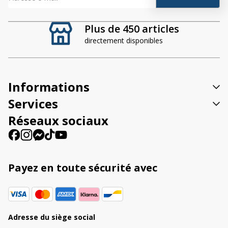
l
t
Plus de 450 articles
e
directement disponibles
r
n
a
t
Informations
i
v
Services
e
Réseaux sociaux
:
Payez en toute sécurité avec
Adresse du siège social