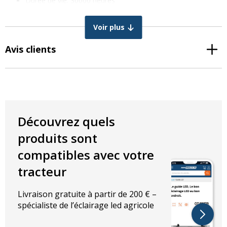
Durée de vie: 30000 heures
Étanchéité: IP67
Avec variateur: Non
Voir plus
CARACTÉRISTIQUES TECHNIQUES
Avis clients
Couleur lumière: Blanc froid
Température de la couleur: 6500K
820 lumens
Angle d’éclairage: 60 degrés
CARACTÉRISTIQUES ÉLECTRIQUES
Découvrez quels
produits sont
Puissance: 10 watts
compatibles avec votre
DIMENSIONS EN MM
tracteur
Largeur: 57 mm
Hauteur: 86 mm
Livraison gratuite à partir de 200 € –
Profondeur: 65 mm
spécialiste de l’éclairage led agricole