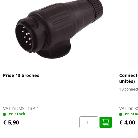
Prise 13 broches
Connect
unités)
10 connect
VAT nr.:
MST13P-1
VAT nr.:
K
en stock
en sto
€ 5,90
€ 4,00