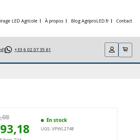
irage LED Agricole
À propos
Blog AgriproLED.fr
Contact
ed]
+33 6 02 07 35 61
,08
En stock
393,18
UGS:
VPWL2748
5 hors TVA.