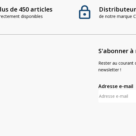
lus de 450 articles
Distributeur 
irectement disponibles
de notre marque
S'abonner à 
Rester au courant d
newsletter !
Adresse e-mail
A
l
t
e
r
n
a