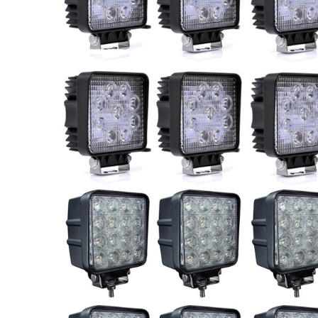
Phares princ
Feux arrière LED
ampoules L
Feux de position et
Clignotants 
de gabarit LED
gyrophares 
Barres LED
Pulvérisatio
Packs promotionnels
Éclairage LE
LED
bâtiments
Divers