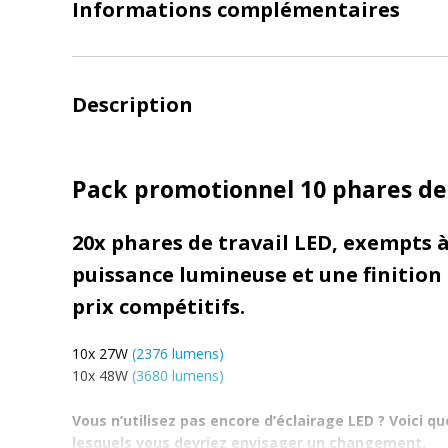
Informations complémentaires
Description
Pack promotionnel 10 phares de
20x phares de travail LED, exempts 
puissance lumineuse et une finition d
prix compétitifs.
10x 27W
(2376 lumens)
10x 48W
(3680 lumens)
Vous n’utilisez pas encore d’éclairage LED ? Voici
lesquels vous devriez envisager un changement.