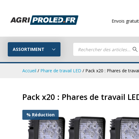
Envois gratuits
à partir de 2
Recherche
de
ASSORTIMENT
produits
Accueil
/
Phare de travail LED
/ Pack x20 : Phares de tra
Phares de tr
Guide LED
Pack x20 : Phares de travail 
CRAWER
Composez votre propre kit LED
% Réduction
Phares de travail LED
Kits remorq