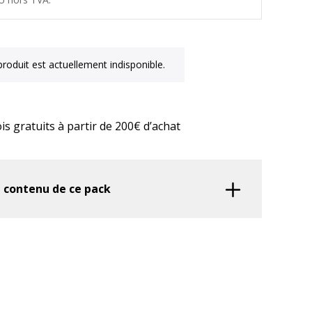
produit est actuellement indisponible.
res conviennent à
is gratuits à partir de 200€ d’achat
cteur?
 LED adaptée à votre tracteur en seulement quelques
e contenu de ce pack