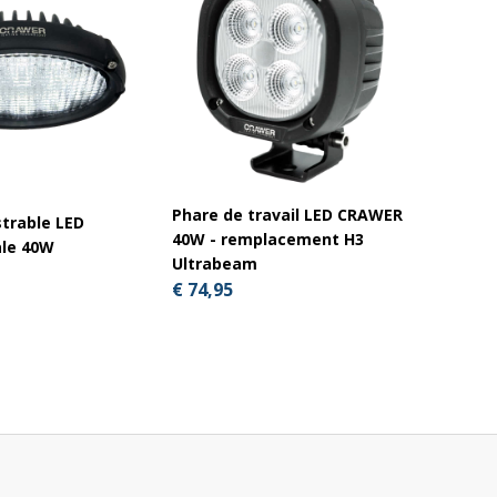
Phare de travail LED CRAWER
Câble 
trable LED
40W - remplacement H3
série-
le 40W
Ultrabeam
et CR-
€ 74,95
€ 6,50