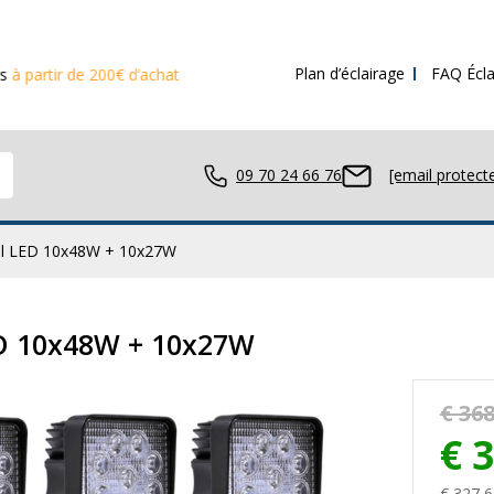
Plan d’éclairage
FAQ Écla
00€ d’achat
09 70 24 66 76
[email protect
vail LED 10x48W + 10x27W
avail LED
LED 10x48W + 10x27W
€ 368
ue LED
€ 
€ 327,6