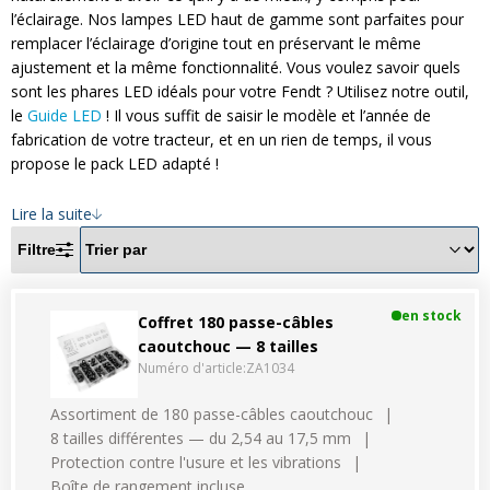
Divers
Divers
l’éclairage. Nos lampes LED haut de gamme sont parfaites pour
remplacer l’éclairage d’origine tout en préservant le même
ajustement et la même fonctionnalité. Vous voulez savoir quels
Voir tout
Questions fréquemment posées
sont les phares LED idéals pour votre Fendt ? Utilisez notre outil,
le
Guide LED
! Il vous suffit de saisir le modèle et l’année de
À propos
fabrication de votre tracteur, et en un rien de temps, il vous
propose le pack LED adapté !
Blog AgriproLED.fr
Lire la suite
Contact
Filtre
09 70 24 66 76
[email protected]
en stock
Coffret 180 passe-câbles
+33 6 02 07 35 61
caoutchouc — 8 tailles
Numéro d'article:
ZA1034
Assortiment de 180 passe-câbles caoutchouc
8 tailles différentes — du 2,54 au 17,5 mm
Protection contre l'usure et les vibrations
Boîte de rangement incluse