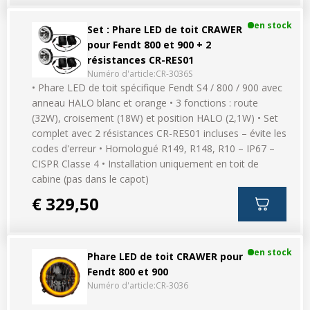
en stock
Set : Phare LED de toit CRAWER
pour Fendt 800 et 900 + 2
résistances CR-RES01
Numéro d'article:
CR-3036S
• Phare LED de toit spécifique Fendt S4 / 800 / 900 avec
anneau HALO blanc et orange • 3 fonctions : route
(32W), croisement (18W) et position HALO (2,1W) • Set
complet avec 2 résistances CR-RES01 incluses – évite les
codes d'erreur • Homologué R149, R148, R10 – IP67 –
CISPR Classe 4 • Installation uniquement en toit de
cabine (pas dans le capot)
€ 329,50
en stock
Phare LED de toit CRAWER pour
Fendt 800 et 900
Numéro d'article:
CR-3036