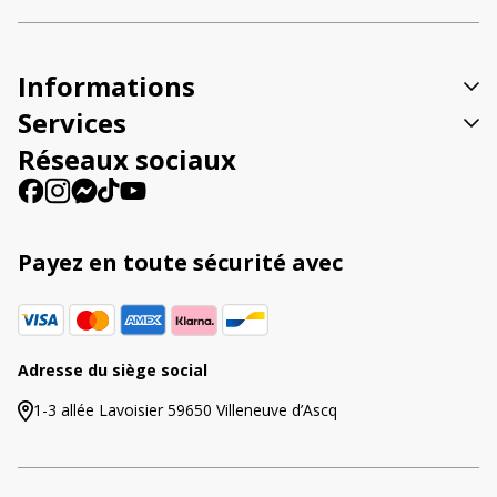
n
a
t
Informations
i
v
Services
e
Réseaux sociaux
:
Payez en toute sécurité avec
Adresse du siège social
1-3 allée Lavoisier 59650 Villeneuve d’Ascq