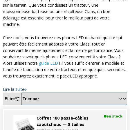
Divers
Divers
sur le terrain. Que vous conduisiez un tracteur, une
moissonneuse-batteuse ou une récolteuse Claas, un bon
éclairage est essentiel pour tirer le meilleur parti de votre
Voir tout
Questions fréquemment posées
machine.
À propos
Chez nous, vous trouverez des phares LED de haute qualité qui
peuvent être facilement adaptés à votre Claas, tout en
Blog AgriproLED.fr
conservant le même ajustement et la même performance. Vous
souhaitez savoir quels phares LED conviennent à votre Claas ?
Contact
Alors utilisez notre
guide LED
! Il vous suffit d’entrer le modèle et
l’année de fabrication de votre tracteur, et en quelques secondes,
vous trouverez exactement le pack LED approprié.
09 70 24 66 76
[email protected]
+33 6 02 07 35 61
Lire la suite
Filtre
en stock
Coffret 180 passe-câbles
caoutchouc — 8 tailles