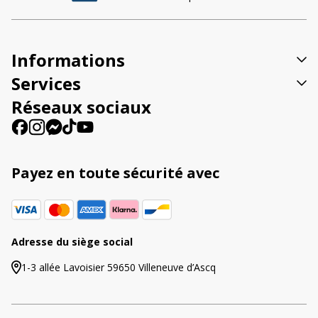
n
a
t
Informations
i
v
Services
e
Réseaux sociaux
:
Payez en toute sécurité avec
Adresse du siège social
1-3 allée Lavoisier 59650 Villeneuve d’Ascq