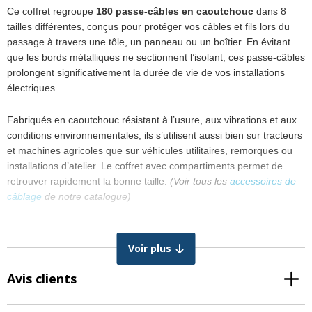
Ce coffret regroupe
180 passe-câbles en caoutchouc
dans 8
tailles différentes, conçus pour protéger vos câbles et fils lors du
passage à travers une tôle, un panneau ou un boîtier. En évitant
que les bords métalliques ne sectionnent l’isolant, ces passe-câbles
prolongent significativement la durée de vie de vos installations
électriques.
Fabriqués en caoutchouc résistant à l’usure, aux vibrations et aux
conditions environnementales, ils s’utilisent aussi bien sur tracteurs
et machines agricoles que sur véhicules utilitaires, remorques ou
installations d’atelier. Le coffret avec compartiments permet de
retrouver rapidement la bonne taille.
(Voir tous les
accessoires de
câblage
de notre catalogue)
Contenu et tailles disponibles
Voir plus
15,5 × 27,0 mm — 5 pièces
12,1 × 20,2 mm — 5 pièces
Avis clients
4,76 × 10,3 mm — 40 pièces
8,5 × 7,9 mm — 25 pièces