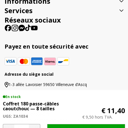
Informations
i
quasi-totalité des besoins d’un atelier agricole pendant plusieurs
v
Services
années.
e
Réseaux sociaux
:
Payez en toute sécurité avec
Adresse du siège social
1-3 allée Lavoisier 59650 Villeneuve d’Ascq
En stock
Coffret 180 passe-câbles
caoutchouc — 8 tailles
€ 11,40
© 2026 Agriproled.fr
UGS: ZA1034
€ 9,50 hors TVA.
Tous les prix comprennent la TVA. | Les prix barrés
indiquent les précédents tarifs proposés dans cette
quantité
A