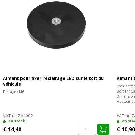
Aimant pour fixer l'éclairage LED sur le toit du
Aimant 
véhicule
Spécificité
Boîtier : 
Filetage : M6
Dimensions
Hauteur de
VAT nr.:
ZA4002
VAT nr.:
Z
en stock
en sto
€ 14,40
€ 10,90