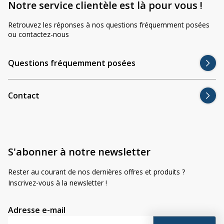
Notre service clientèle est là pour vous !
abîmer la carrosserie.
Retrouvez les réponses à nos questions fréquemment posées
Pour comprendre quand et comment utiliser une barre LED,
ou contactez-nous
consultez notre article
Qu’est-ce que le lumen, le lux, le kelvin et le
wattage ?
.
Questions fréquemment posées
Questions fréquentes – ZA4017
Contact
Ce support est-il homologué pour la route ?
S'abonner à notre newsletter
Le système raye-t-il la peinture ?
Rester au courant de nos dernières offres et produits ?
Inscrivez-vous à la newsletter !
Fonctionne-t-il sur toit en aluminium ?
Adresse e-mail
Quelle taille de LED bar peut-on monter ?