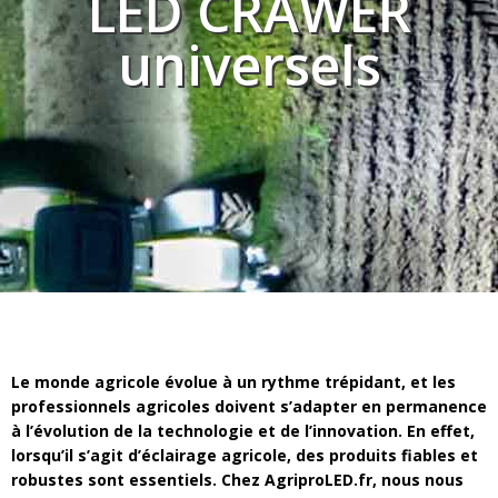
LED CRAWER
Divers
Divers
universels
Voir tout
Questions fréquemment posées
À propos
Blog AgriproLED.fr
Contact
09 70 24 66 76
[email protected]
+33 6 02 07 35 61
Le monde agricole évolue à un rythme trépidant, et les
professionnels agricoles doivent s’adapter en permanence
à l’évolution de la technologie et de l’innovation. En effet,
lorsqu’il s’agit d’éclairage agricole, des produits fiables et
robustes sont essentiels. Chez AgriproLED.fr, nous nous