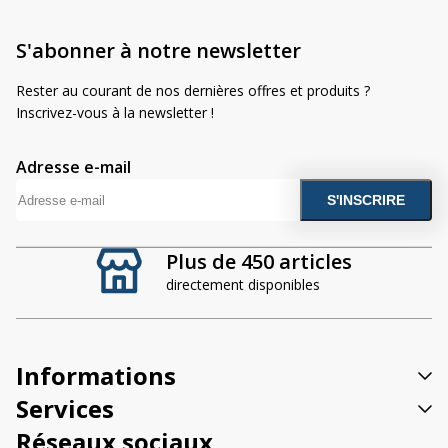
S'abonner à notre newsletter
Rester au courant de nos dernières offres et produits ?
Inscrivez-vous à la newsletter !
Adresse e-mail
A
l
t
Plus de 450 articles
e
directement disponibles
r
n
a
t
Informations
i
v
Services
e
Réseaux sociaux
: