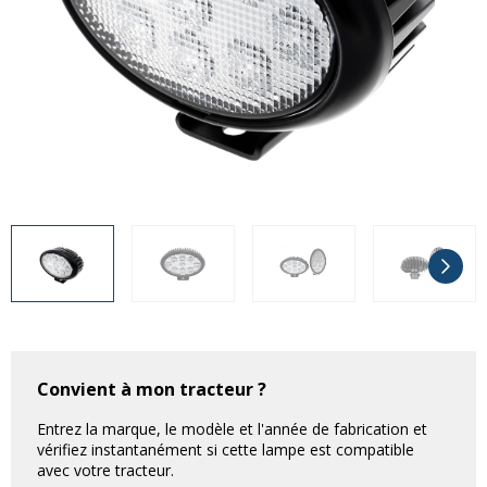
Divers
Divers
Voir tout
Questions fréquemment posées
À propos
Blog AgriproLED.fr
Contact
09 70 24 66 76
[email protected]
+33 6 02 07 35 61
Convient à mon tracteur ?
Entrez la marque, le modèle et l'année de fabrication et
vérifiez instantanément si cette lampe est compatible
avec votre tracteur.