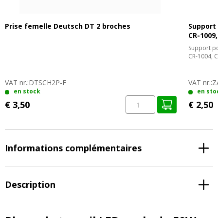
Prise femelle Deutsch DT 2 broches
Support 
CR-1009,
Support po
CR-1004, 
VAT nr.:
DTSCH2P-F
VAT nr.:
Z
en stock
en sto
€ 3,50
€ 2,50
Informations complémentaires
Description