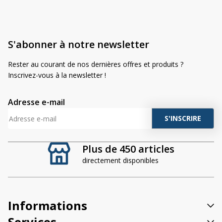
Peut remplacer les références suivantes:
New Holland: 84254566
Massey Ferguson: 3786668M91 / 378668M91 / 427229M91
S'abonner à notre newsletter
/ 4272829M91 / 4275161M91 / 4275162M91 / 427561M91
/ 427562M91
Rester au courant de nos dernières offres et produits ?
JCB: 63 / 1931-48
Inscrivez-vous à la newsletter !
Claas: 00155640
Hella: 1GA996161047 / 1GA996161637 / 1GA996161657 /
1GA996161787 / 1GA996361187 / 1GA996161647 /
Adresse e-mail
1GA996161637
A
l
t
Plus de 450 articles
e
directement disponibles
r
n
a
t
Informations
i
v
Services