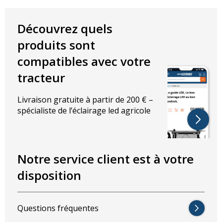
Application : intérieur et extérieur
9 unités puces LED Osram
Position d’éclairage : réglable, toutes les positions sont
Découvrez quels
possibles
produits sont
Durée de vie : +30000 heures
Étanchéité : IP67
compatibles avec votre
CISPR classe 4
tracteur
Caractéristiques techniques :
Livraison gratuite à partir de 200 € –
Couleur lumière : Blanc froid
spécialiste de l’éclairage led agricole
Température de la couleur : 6000K
5000 lumens
Angle d’éclairage : 60 degrés
Notre service client est à votre
Caractéristiques électriques :
disposition
Puissance totale : 50W
Tension : 10-32V
Questions fréquentes
Dimensions en mm :