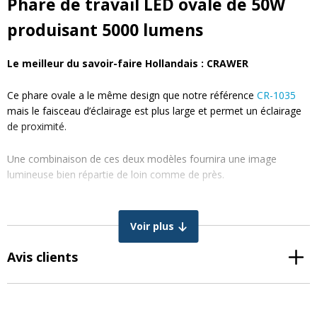
Phare de travail LED ovale de 50W
produisant 5000 lumens
Le meilleur du savoir-faire Hollandais : CRAWER
Ce phare ovale a le même design que notre référence
CR-1035
mais le faisceau d’éclairage est plus large et permet un éclairage
de proximité.
Une combinaison de ces deux modèles fournira une image
lumineuse bien répartie de loin comme de près.
Consultez notre article pour bien comprendre la différence :
ZOOM sur nos phares CR-1036 et CR-1035
Voir plus
Caractéristiques générales :
Avis clients
Boîtier : aluminium avec revêtement en poudre
Raccord : Deutsch DT 2p