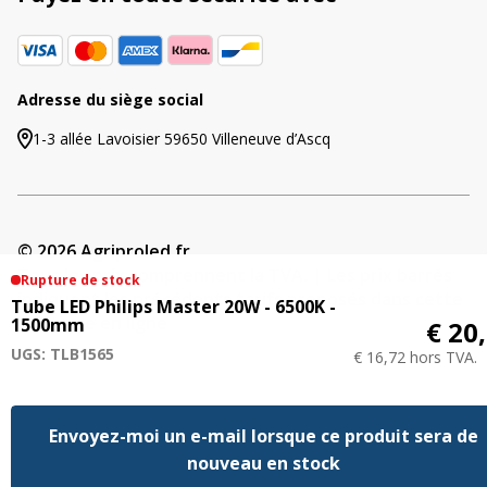
Adresse du siège social
1-3 allée Lavoisier 59650 Villeneuve d’Ascq
© 2026 Agriproled.fr
Tous les prix comprennent la TVA. | Les prix barrés
Rupture de stock
indiquent les précédents tarifs proposés dans cette
Tube LED Philips Master 20W - 6500K -
boutique en ligne.
1500mm
€ 20
UGS: TLB1565
€ 16,72 hors TVA.
Envoyez-moi un e-mail lorsque ce produit sera de
nouveau en stock