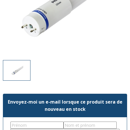
Divers
Divers
Voir tout
Questions fréquemment posées
À propos
Blog AgriproLED.fr
Contact
09 70 24 66 76
[email protected]
+33 6 02 07 35 61
Envoyez-moi un e-mail lorsque ce produit sera de
nouveau en stock
First
Last