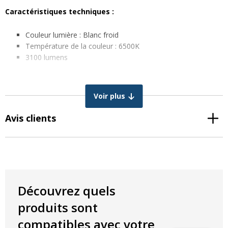
Caractéristiques techniques :
Couleur lumière : Blanc froid
Température de la couleur : 6500K
3100 lumens
Caractéristiques électriques :
Voir plus
Puissance : 20W
Tension : 220-240V
Avis clients
Dimensions en mm :
Largeur : 1500 mm
Diamètre : 28 mm
Découvrez quels
produits sont
compatibles avec votre