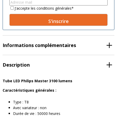
name
*
name
*
Email
*
Consent
*
J'accepte les conditions générales
*
A
l
t
Informations complémentaires
e
r
n
a
Description
t
i
v
Tube LED Philips Master 3100 lumens
e
Caractéristiques générales :
:
Type : T8
Avec variateur : non
Durée de vie : 50000 heures