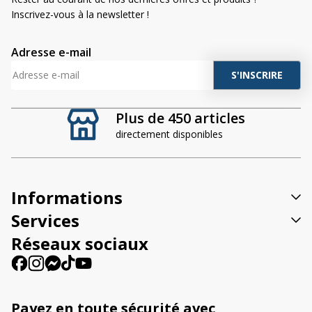
Inscrivez-vous à la newsletter !
Adresse e-mail
A
l
t
Plus de 450 articles
e
directement disponibles
r
n
a
t
Informations
i
v
Services
e
Réseaux sociaux
:
Payez en toute sécurité avec