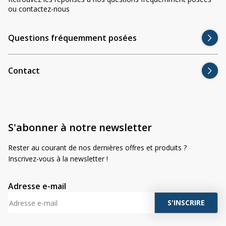
ou contactez-nous
garantie. Vous touverez ce limitateur ici :
Unité ESB
Questions fréquemment posées
Contact
S'abonner à notre newsletter
Rester au courant de nos dernières offres et produits ?
Inscrivez-vous à la newsletter !
Adresse e-mail
A
l
t