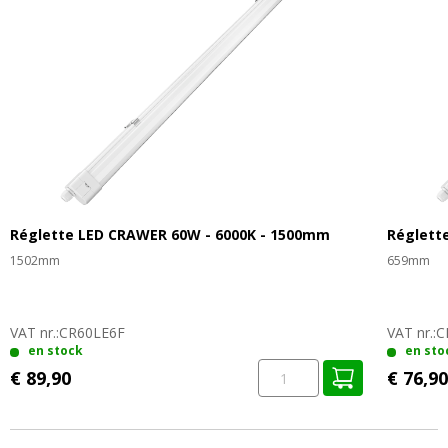
Réglette LED CRAWER 60W - 6000K - 1500mm
Réglett
1502mm
659mm
VAT nr.:
CR60LE6F
VAT nr.:
C
en stock
en sto
€ 89,90
€ 76,90