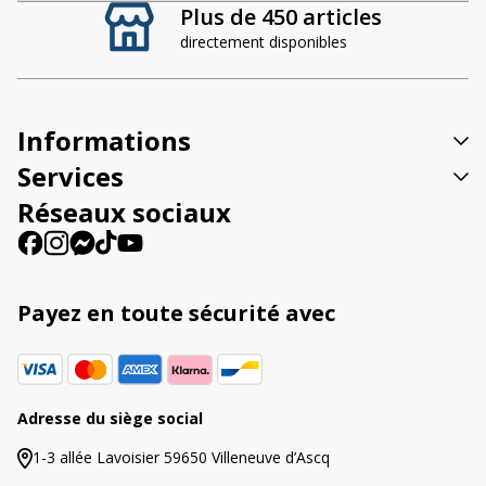
Plus de 450 articles
e
directement disponibles
r
n
a
t
Informations
i
v
Services
e
Réseaux sociaux
:
Payez en toute sécurité avec
Adresse du siège social
1-3 allée Lavoisier 59650 Villeneuve d’Ascq