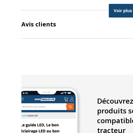
Caractéristiques électriques :
Voir plus
Puissance: 1 – 1200 watts
Avis clients
Dimensions en mm :
Largeur : 75,5mm
Hauteur : 74,5mm
Épaisseur : 62,0mm
Découvrez
produits s
compatibl
tracteur