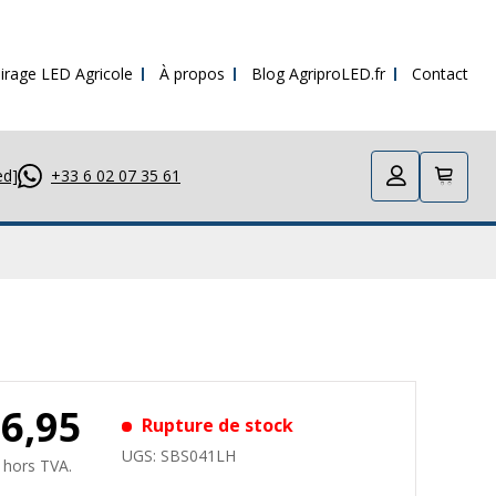
irage LED Agricole
À propos
Blog AgriproLED.fr
Contact
ed]
+33 6 02 07 35 61
26,95
Rupture de stock
UGS:
SBS041LH
 hors TVA.