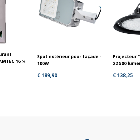
urant
Spot extérieur pour façade -
Projecteur 
CAMTEC 16 ⅓
100W
22 500 lume
€ 189,90
€ 138,25