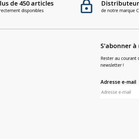
lus de 450 articles
Distributeur 
irectement disponibles
de notre marque
S'abonner à 
Rester au courant d
newsletter !
Adresse e-mail
A
l
t
e
r
n
a