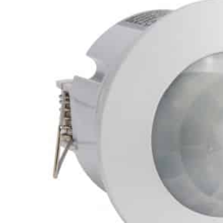
Phares princ
Feux arrière LED
ampoules L
Feux de position et
Clignotants 
de gabarit LED
gyrophares 
Barres LED
Pulvérisatio
Packs promotionnels
Éclairage LE
LED
bâtiments
Divers