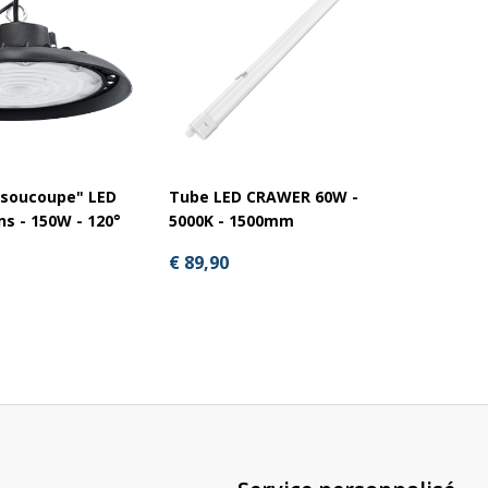
"soucoupe" LED
Tube LED CRAWER 60W -
Phare 
ns - 150W - 120°
5000K - 1500mm
avec le
€ 89,90
€ 41,5