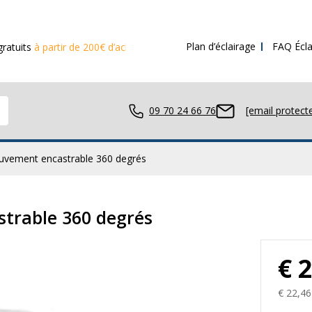
Plan d’éclairage
FAQ Écla
rtir de 200€ d’achat
09 70 24 66 76
[email protect
uvement encastrable 360 degrés
avail LED
trable 360 degrés
€ 
ue LED
€ 22,46