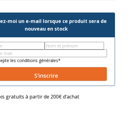
ez-moi un e-mail lorsque ce produit sera de
nouveau en stock
Last
res conviennent à
name
*
cteur?
t
*
cepte les conditions générales
*
 LED adaptée à votre tracteur en seulement quelques
is gratuits à partir de 200€ d’achat