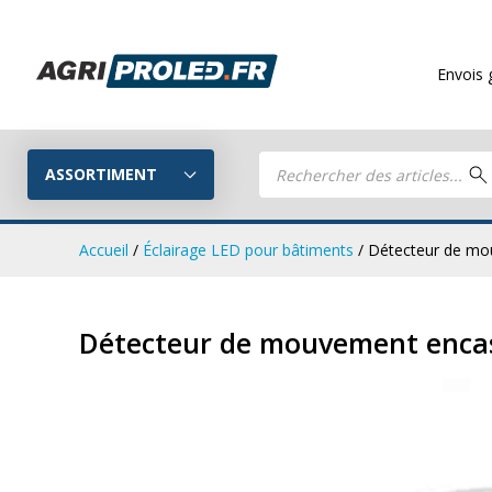
Envois gratuits
à pa
Recherche
de
ASSORTIMENT
produits
Accueil
/
Éclairage LED pour bâtiments
/ Détecteur de mo
Phares de tr
Guide LED
Détecteur de mouvement encas
CRAWER
Composez votre propre kit LED
Phares de travail LED
Kits remorq