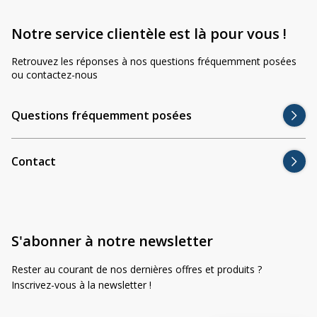
Notre service clientèle est là pour vous !
Le boulon de fixation est-il inclus ?
Retrouvez les réponses à nos questions fréquemment posées
ou contactez-nous
Quels phares de travail peut-on monter dessus ?
Questions fréquemment posées
Combien de supports faut-il pour passer à 4
phares ?
Contact
Pourquoi commander le ZA4021 chez AgriproLED.fr ?
Des centaines de clients vous ont précédé chez AgriproLED.fr.
S'abonner à notre newsletter
Nous comptons aujourd’hui plus de 350 avis positifs via
Trusted
Shops
.
Rester au courant de nos dernières offres et produits ?
Inscrivez-vous à la newsletter !
Nous sommes spécialistes de l’éclairage LED pour machines
agricoles et nous vous aidons volontiers à faire le bon choix.