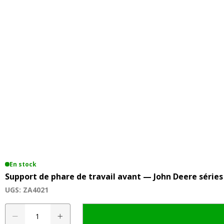
En stock
Support de phare de travail avant — John Deere séries 
UGS: ZA4021
quantité
A
de
l