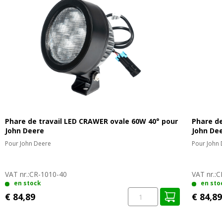
Phare de travail LED CRAWER ovale 60W 40° pour
Phare de
John Deere
John De
Pour John Deere
Pour John
VAT nr.:
CR-1010-40
VAT nr.:
C
en stock
en sto
€ 84,89
€ 84,89