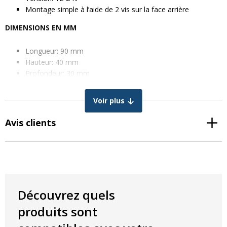
Montage simple à l’aide de 2 vis sur la face arrière
DIMENSIONS EN MM
Longueur: 90 mm
Hauteur: 40 mm
Profondeur: 30 mm
Distance entre les vis: 55 mm
Voir plus
Vous cherchez un éclairage de plaque d’immatriculation LED?
Chez AgriproLED, vous êtes à la bonne adresse ☑️ Des produits
Avis clients
de qualité ☑️ À des prix abordables ☑️ Paiement en toute sécurité
☑️ Service personnel ☑️ Plus de 450 articles
Découvrez quels
produits sont