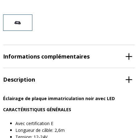
Divers
Divers
Voir tout
Questions fréquemment posées
À propos
Blog AgriproLED.fr
Informations complémentaires
Contact
Description
09 70 24 66 76
[email protected]
+33 6 02 07 35 61
Éclairage de plaque immatriculation noir avec LED
CARACTÉRISTIQUES GÉNÉRALES
Avec certification E
Longueur de câble: 2,6m
Tension: 12-24V