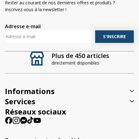
Rester au courant de nos dernières offres et produits ?
Inscrivez-vous à la newsletter !
Adresse e-mail
A
l
t
Plus de 450 articles
e
directement disponibles
r
n
a
t
Informations
i
v
Services
e
Réseaux sociaux
: