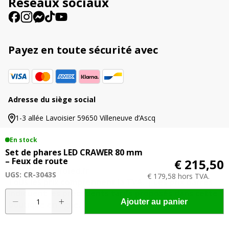
Réseaux sociaux
:
Payez en toute sécurité avec
Adresse du siège social
1-3 allée Lavoisier 59650 Villeneuve d’Ascq
En stock
Set de phares LED CRAWER 80 mm
– Feux de route
€ 215,50
© 2026 Agriproled.fr
UGS: CR-3043S
€ 179,58 hors TVA.
Tous les prix comprennent la TVA. | Les prix barrés
indiquent les précédents tarifs proposés dans cette
quantité
A
Ajouter au panier
boutique en ligne.
de
l
Set
t
de
e