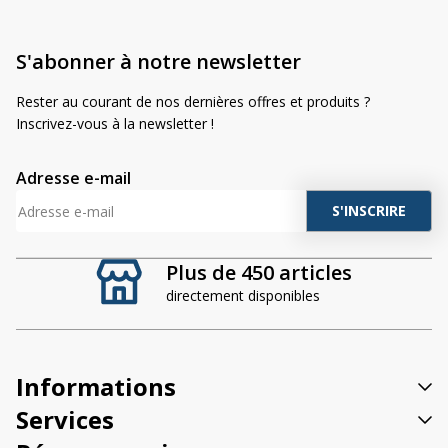
S'abonner à notre newsletter
Rester au courant de nos dernières offres et produits ?
Inscrivez-vous à la newsletter !
Adresse e-mail
A
l
t
Plus de 450 articles
e
directement disponibles
r
n
a
t
Informations
i
v
Services
e