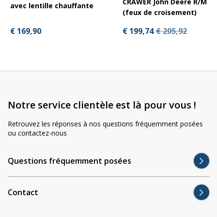
CRAWER John Deere R/M
avec lentille chauffante
éclairage optimal
pour des conditions de travail en toute
(feux de croisement)
sécurité.
€ 169,90
€ 199,74
€ 205,92
Notre service clientèle est là pour vous !
Retrouvez les réponses à nos questions fréquemment posées
ou contactez-nous
Questions fréquemment posées
Contact