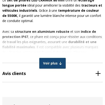
Le
set de phares LED CRAWER 80 mm
offre un
éclairage
longue portée
idéal pour améliorer la visibilité des
tracteurs et
véhicules industriels
. Grâce à une
température de couleur
de 5500K
, il garantit une lumière blanche intense pour un confort
de conduite optimal.
Avec sa
structure en aluminium robuste
et son
indice de
protection IP67
, ce phare est conçu pour résister aux conditions
de travail les plus exigeantes, assurant une
durabilité et une
fiabilité maximales
. Il est compatible avec plusieurs marques
de véhicules, notamment
Deutz-Fahr, Same, Massey
Ferguson, Claas et Solis
.
Voir plus
En associant ce phare avec un
câble adaptateur
, il est possible
Avis clients
d’activer
simultanément les feux de route et de croisement
(nécessite l’installation des modèles CR-3043S et CR-3044S).
Avantages
Éclairage longue portée
pour une visibilité optimale
Installation facile
avec
connecteur 9005