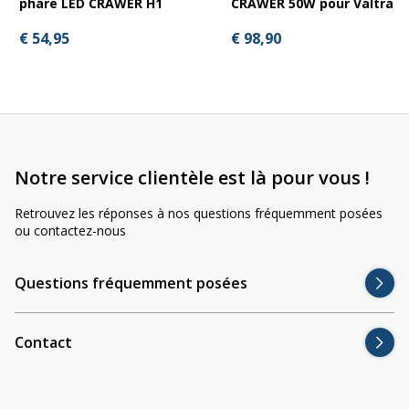
phare LED CRAWER H1
CRAWER 50W pour Valtra
Générales
€ 54,95
€ 98,90
Boîtier : Aluminium
Lentille : Polycarbonate avec revêtement durci
Type de faisceau : large (60°)
Notre service clientèle est là pour vous !
Interférences : CISPR Classe 4
Retrouvez les réponses à nos questions fréquemment posées
Indice de protection : IP67
ou contactez-nous
Durée de vie : 50 000 heures
Questions fréquemment posées
Certification routière : non
Contact
Électriques
Tension : 10–32V