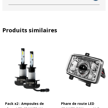
Certification : non homologué route (pas d’E-mark)
Étanchéité : IP67
Produits similaires
Compatibilité électromagnétique : CISPR Classe 4
Compatibilité
Ce kit est conçu pour les modèles suivants :
John Deere 7R
(année modèle
2014 à 2020
)
John Deere 8R
(année modèle
2013 à 2020
)
Ces lampes s’installent dans la
position centrale
parmi les 6
phares intégrés au capot.
Caractéristiques techniques
Pack x2 : Ampoules de
Phare de route LED