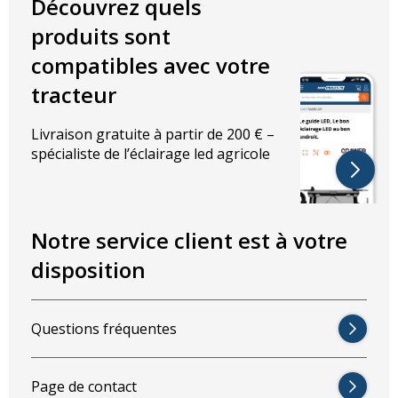
Découvrez quels
produits sont
CISPR Classe 4
: protection contre les interférences radio
compatibles avec votre
Spécifications
tracteur
Puissance : 40W par lampe
Livraison gratuite à partir de 200 € –
Tension : 10–32V
spécialiste de l’éclairage led agricole
Luminosité : 3800 lumens par unité
Température de couleur : 5500K
Notre service client est à votre
disposition
Type de faisceau : large (60°)
LED : Cree, 4 puces par lampe
Questions fréquentes
Connexion : câble 2 broches avec connecteur 9005
Page de contact
Longueur du câble : 15 cm