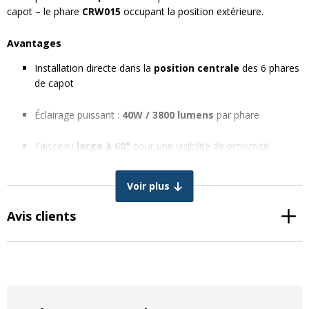
capot – le phare
CRW015
occupant la position extérieure.
Avantages
Installation directe dans la
position centrale
des 6 phares
de capot
Éclairage puissant :
40W / 3800 lumens
par phare
Faisceau
large à 60°
pour une visibilité de proximité
optimale
Voir plus
LED
Cree
de haute qualité
Avis clients
Connexion rapide grâce au
câble 2 broches avec
connecteur 9005 (15 cm)
Longévité élevée : 50 000 heures
d’utilisation
Étanchéité IP67
et résistance à la poussière