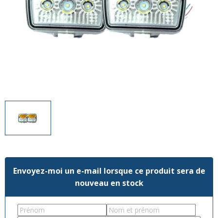
Divers
Divers
Voir tout
Questions fréquemment posées
À propos
Blog AgriproLED.fr
Contact
09 70 24 66 76
[email protected]
+33 6 02 07 35 61
Envoyez-moi un e-mail lorsque ce produit sera de
nouveau en stock
First
Last