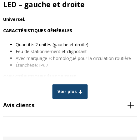
LED – gauche et droite
Universel.
CARACTÉRISTIQUES GÉNÉRALES
Quantité: 2 unités (gauche et droite)
Feu de stationnement et clignotant
Avec marquage E: homologué pour la circulation routière
Étanchéité: IP67
CARACTÉRISTIQUES ÉLECTRIQUES
Tension: 12-24V
Voir plus
DIMENSIONS EN MM
Avis clients
Largeur: 104 mm
Hauteur: 95 mm
Profondeur: 28 mm