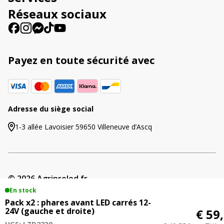
e
Réseaux sociaux
:
Payez en toute sécurité avec
Adresse du siège social
1-3 allée Lavoisier 59650 Villeneuve d’Ascq
© 2026 Agriproled.fr
Tous les prix comprennent la TVA. | Les prix barrés
En stock
indiquent les précédents tarifs proposés dans cette
Pack x2 : phares avant LED carrés 12-
24V (gauche et droite)
boutique en ligne.
€ 59