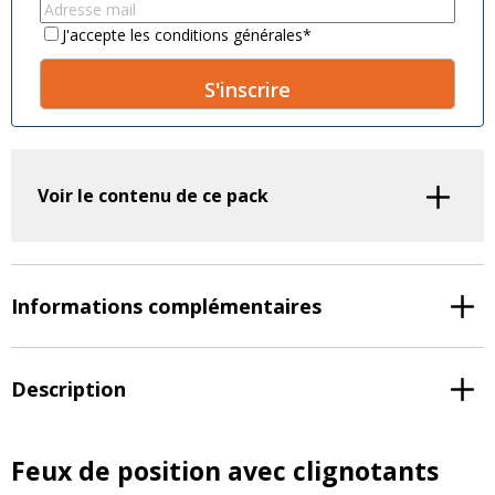
name
*
name
*
Email
*
Consent
*
J'accepte les conditions générales
*
A
l
t
Voir le contenu de ce pack
e
r
n
a
t
Informations complémentaires
i
v
e
Description
:
Feux de position avec clignotants