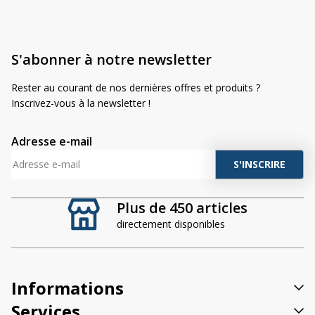
S'abonner à notre newsletter
Rester au courant de nos dernières offres et produits ?
Inscrivez-vous à la newsletter !
Adresse e-mail
A
l
t
Plus de 450 articles
e
directement disponibles
r
n
a
t
Informations
i
v
Services