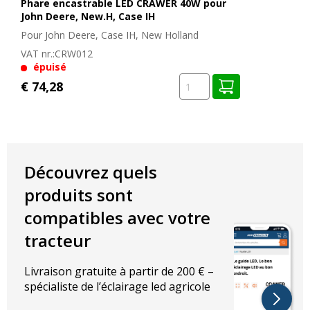
Phare encastrable LED CRAWER 40W pour
Diamètre de l’ampoule : 84mm
John Deere, New.H, Case IH
Épaisseur de la lampe : 50mm
Pour John Deere, Case IH, New Holland
Numéro de pièce John Deere
AL209455
VAT nr.:
CRW012
épuisé
Numéro de pièce CNH
87539115 / 87328621
€ 74,28
Pour les modèles John Deere suivants :
6105M
6125M
6150M
6190M
6150R
6125R
6150R
6190R
Découvrez quels
6110M
6130M
6155M
6195M
produits sont
6110R
6130R
6155R
6195R
6115M
6140M
6170M
6210M
compatibles avec votre
6115R
6140R
6170R
6210R
tracteur
6120M
6145M
6175M
6215M
6120R
6145R
6175R
6215R
Livraison gratuite à partir de 200 € –
spécialiste de l’éclairage led agricole