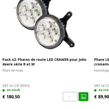
Pack x2: Phares de route LED CRAWER pour John
Phare L
deere série R et M
croisem
Phare de route
Homologué
VAT nr.:
CR-3041S
VAT nr.:
C
en stock
en sto
€ 180,50
€ 89,90