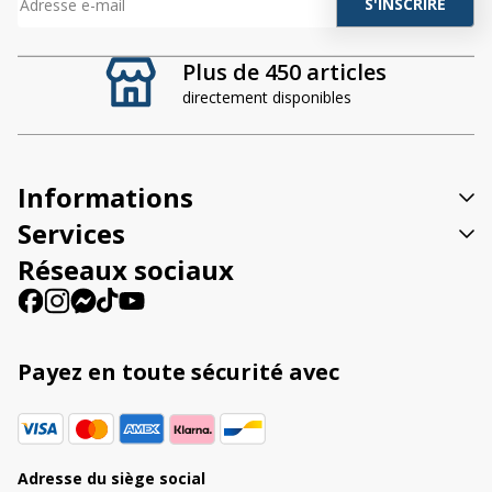
A
l
t
Plus de 450 articles
e
directement disponibles
r
n
a
t
Informations
i
v
Services
e
Réseaux sociaux
:
Payez en toute sécurité avec
Adresse du siège social