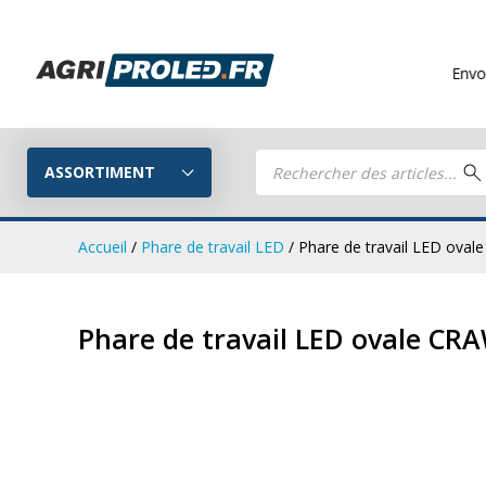
Envois gratuits
à 
Recherche
de
ASSORTIMENT
produits
Accueil
/
Phare de travail LED
/ Phare de travail LED ova
Phares de tr
Guide LED
Phare de travail LED ovale CR
CRAWER
Composez votre propre kit LED
Phares de travail LED
Kits remorq