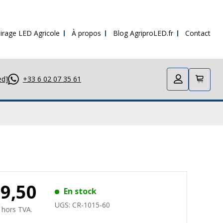
irage LED Agricole
À propos
Blog AgriproLED.fr
Contact
ed]
+33 6 02 07 35 61
89,50
En stock
UGS:
CR-1015-60
 hors TVA.