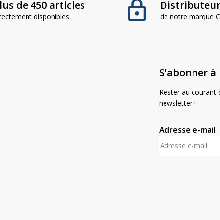
lus de 450 articles
Distributeur 
irectement disponibles
de notre marque
S'abonner à 
Rester au courant d
newsletter !
Adresse e-mail
A
l
t
e
r
n
a