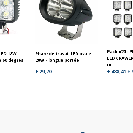
4
Pack x20 : P
 LED 18W -
Phare de travail LED ovale
LED CRAWER 
e 60 degrés
20W - longue portée
m
€ 29,70
€ 488,41
€ 