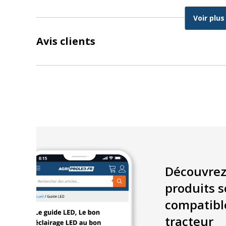
Lentille en polycarbonate résistante aux chocs
Voir plus
Homologation
ECE R10
et conformité
CISPR Class
Avis clients
Solution
Plug & Play
via connecteur 9005
Spécifications
Puissance :
55W
Flux lumineux :
6500 lumens
Tension :
9–32V
Découvrez
Température de couleur :
5500K
produits s
Type de faisceau :
Flood beam 60°
compatibl
Connecteur :
9005
tracteur