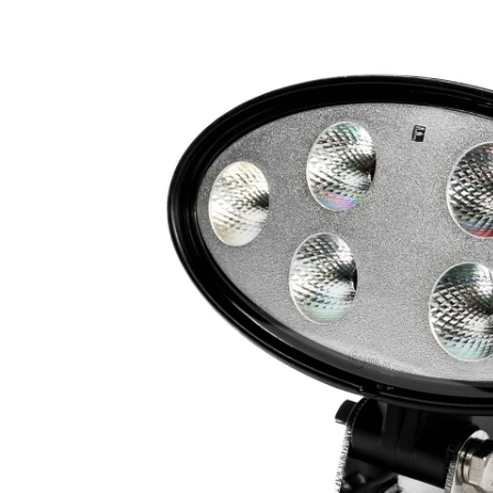
Phares princ
Feux arrière LED
ampoules L
Feux de position et
Clignotants 
de gabarit LED
gyrophares 
Barres LED
Pulvérisatio
Packs promotionnels
Éclairage LE
LED
bâtiments
Divers