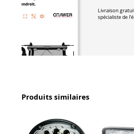
Durée de vie :
+30 000 heures
Livraison gratui
spécialiste de l’
Compatibilité
Compatible avec :
John Deere
séries R et M
Caractéristiques techniques
Générales
Matériau du boîtier : Aluminium
Produits similaires
Lentille : Polycarbonate
Optique : Réflecteur combiné à lentille
Support : Acier inoxydable