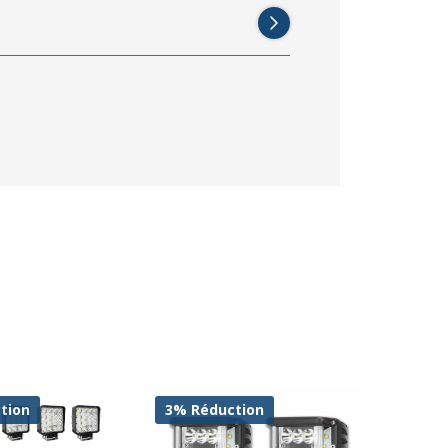
tion
3% Réduction