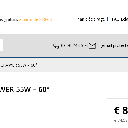
Plan d’éclairage
FAQ Écla
partir de 200€ d’achat
09 70 24 66 76
[email protect
le CRAWER 55W – 60°
avail LED
AWER 55W – 60°
€ 
ue LED
€ 74,58