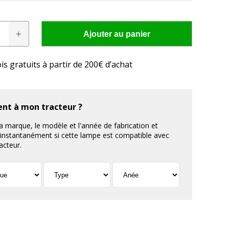
Ajouter au panier
is gratuits à partir de 200€ d’achat
res conviennent à
cteur?
ent à mon tracteur ?
 LED adaptée à votre tracteur en seulement quelques
la marque, le modèle et l'année de fabrication et
z instantanément si cette lampe est compatible avec
acteur.