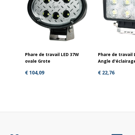
Étanchéité : IP67
Homologation E : R10
Suppression des interférences radio : CISPR Classe 
Garantie : 1 an
Phare de travail LED 37W
Phare de travail
ovale Grote
Angle d'éclairag
Dimensions (mm)
€ 104,09
€ 22,76
Largeur : 178 mm
Hauteur : 121,2 mm
Profondeur : 76 mm