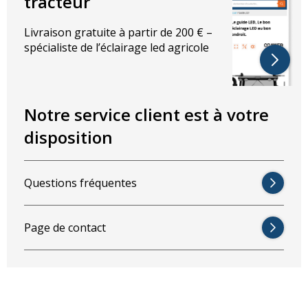
tracteur
Caractéristiques électriques :
Livraison gratuite à partir de 200 € –
Puissance : 20W
spécialiste de l’éclairage led agricole
Tension : 10-30V
Dimensions en mm :
Largeur : 114mm
Notre service client est à votre
Hauteur : 155mm
disposition
Diamètre: 114mm
Profondeur : 40mm
Branchement :
Questions fréquentes
Rouge: positif
Noir : négatif
Page de contact
Ce phare est idéal pour :
Les tracteurs
Rémorques