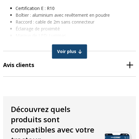
Certification E : R10
Boîtier : aluminium avec revêtement en poudre
Raccord : cable de 2m sans connecteur
Éclairage de proximité
Marque de LED: Luminas
Nombre de LED : 24
Fabrication : PMMA
Voir plus
Position d’éclairage : Réglable, toutes les positions sont
possibles
Avis clients
Durée de vie : +50000 heures
Étanchéité : IP67
CISPR classe 2
Caractéristiques techniques :
Découvrez quels
Couleur lumière : Blanc froid
Température de la couleur : 5500K
produits sont
2100 lumens
compatibles avec votre
Angle d’éclairage : 70 degrés