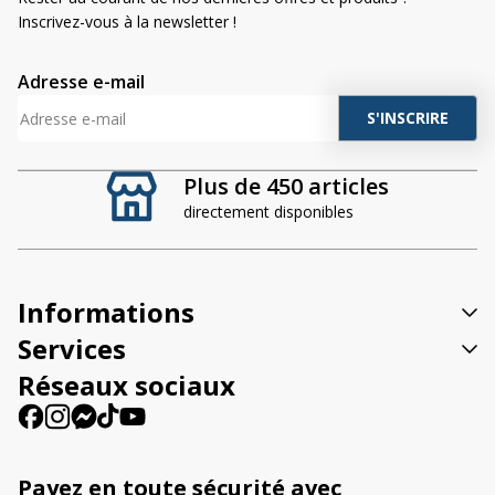
Inscrivez-vous à la newsletter !
Adresse e-mail
A
l
t
Plus de 450 articles
e
directement disponibles
r
n
a
t
Informations
i
v
Services
e
Réseaux sociaux
:
Payez en toute sécurité avec