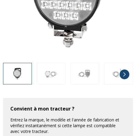
Divers
Divers
Voir tout
Questions fréquemment posées
À propos
Blog AgriproLED.fr
Contact
09 70 24 66 76
[email protected]
+33 6 02 07 35 61
Convient à mon tracteur ?
Entrez la marque, le modèle et l'année de fabrication et
vérifiez instantanément si cette lampe est compatible
avec votre tracteur.