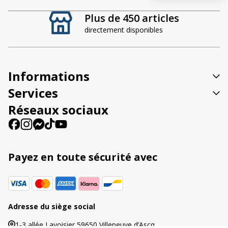
t
Plus de 450 articles
e
directement disponibles
r
n
a
t
Informations
i
v
Services
e
Réseaux sociaux
:
Payez en toute sécurité avec
Adresse du siège social
1-3 allée Lavoisier 59650 Villeneuve d’Ascq