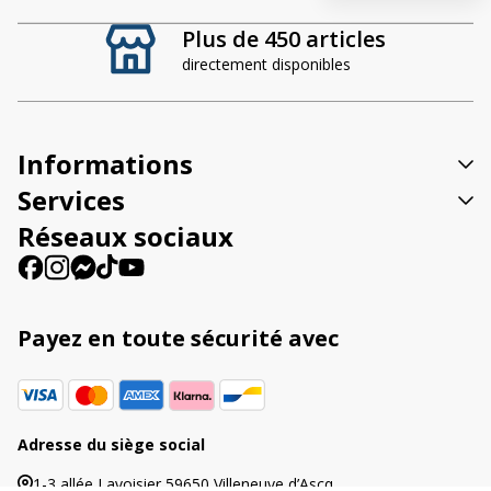
t
Plus de 450 articles
e
directement disponibles
r
n
a
t
Informations
i
v
Services
e
Réseaux sociaux
:
Payez en toute sécurité avec
Adresse du siège social
1-3 allée Lavoisier 59650 Villeneuve d’Ascq