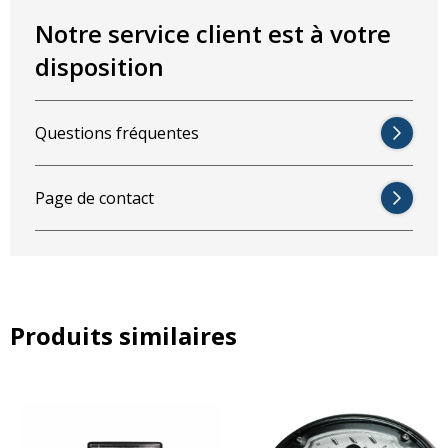
Tension : 10-32V
Notre service client est à votre
Dimensions en mm :
disposition
Largeur : 110mm
Hauteur : 120mm
Profondeur : 96mm
Questions fréquentes
Page de contact
Produits similaires