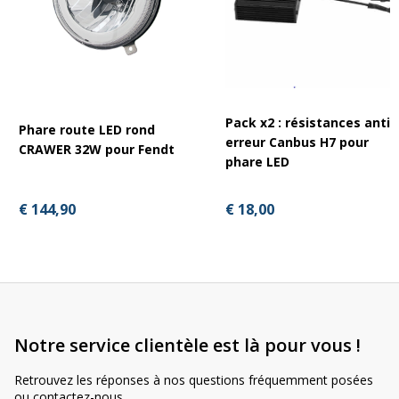
tracteurs/modèles suivants :
Fendt série 800 SCR
Fendt série 900 SCR
Massey Ferguson séries 5600, 5700, 6600, 6700, 7600,
7700, 8600 et 8700
Pack x2 : résistances anti-
Phare route LED rond
Claas Celtis, Nectis, Elios, Axos, Atos, Arion et Axion
erreur Canbus H7 pour
CRAWER 32W pour Fendt
Séries Fendt 800 SCR et 900 SCR
phare LED
Convient également à d’autres tracteurs
€ 18,00
€ 144,90
Ces phares LED Hyperios sont également disponibles en
simple
feux de croisement
ou en
combo feux de route et
croisement
Notre service clientèle est là pour vous !
Retrouvez les réponses à nos questions fréquemment posées
ou contactez-nous