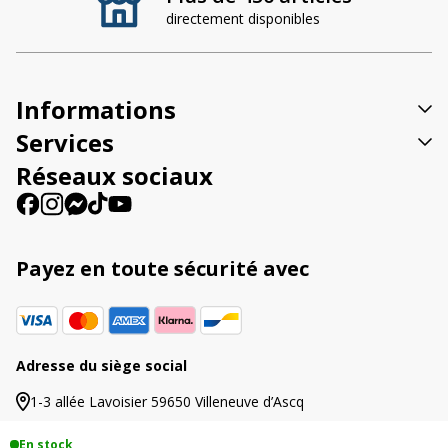
directement disponibles
r
n
a
t
Informations
i
v
Services
e
Réseaux sociaux
:
Payez en toute sécurité avec
Adresse du siège social
1-3 allée Lavoisier 59650 Villeneuve d’Ascq
En stock