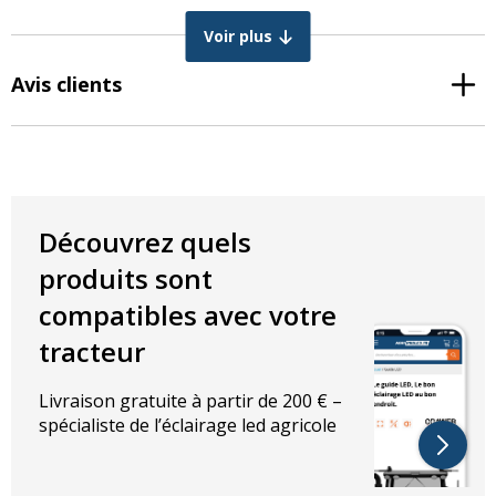
Voir plus
Longueur : 109 mm
Hauteur : 138 mm
Avis clients
Épaisseur: 32 mm
Distance entre les vis sur la face arrière: 80 mm
COULEURS
Blanc – avant
Rouge – arrière
Découvrez quels
produits sont
compatibles avec votre
tracteur
Livraison gratuite à partir de 200 € –
spécialiste de l’éclairage led agricole