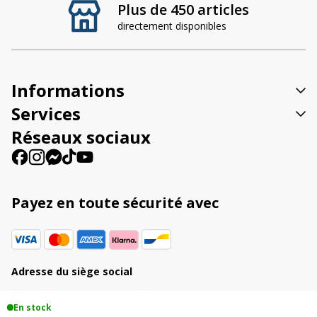
Plus de 450 articles
e
directement disponibles
r
n
a
t
Informations
i
v
Services
e
Réseaux sociaux
:
Payez en toute sécurité avec
Adresse du siège social
1-3 allée Lavoisier 59650 Villeneuve d’Ascq
En stock