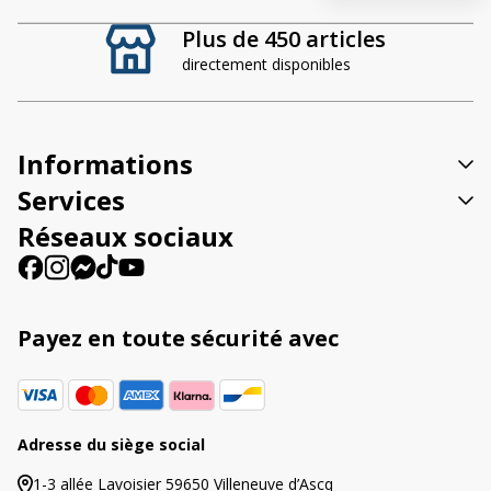
t
Plus de 450 articles
e
directement disponibles
r
n
a
t
Informations
i
v
Services
e
Réseaux sociaux
:
Payez en toute sécurité avec
Adresse du siège social
1-3 allée Lavoisier 59650 Villeneuve d’Ascq