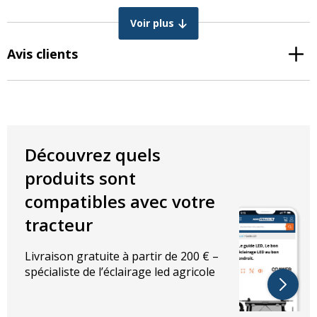
3 couleurs
Voir plus
Version: long
Étanchéité: IP67
Avis clients
DIMENSIONS EN MM
Longueur : 175 mm
Hauteur : 125 mm
Épaisseur : 55 mm
Découvrez quels
Couleurs
produits sont
Blanc – avant
compatibles avec votre
Rouge – arrière
tracteur
Jaune – côté
Livraison gratuite à partir de 200 € –
spécialiste de l’éclairage led agricole