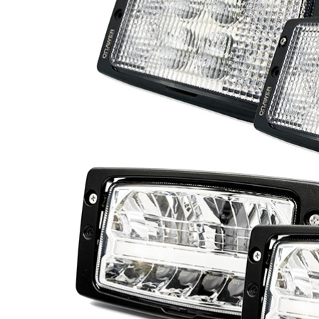
Phares princ
Feux arrière LED
ampoules L
Feux de position et
Clignotants 
de gabarit LED
gyrophares 
Barres LED
Pulvérisatio
Packs promotionnels
Éclairage LE
LED
bâtiments
Divers