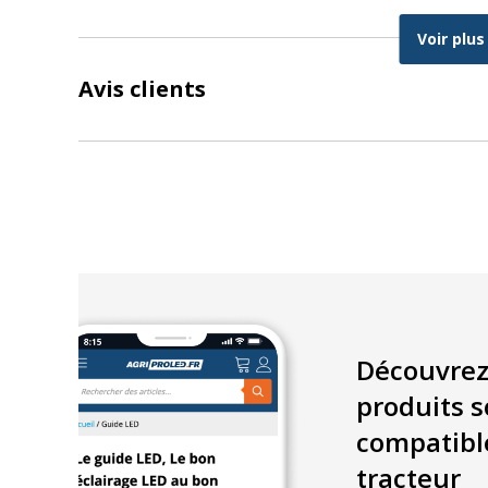
Phare de travail LED CRAWER encastrable
Voir plus
Phare de route LED CRAWER encastrable
Avis clients
Fendt :
Série 300 (1990 – 2015)
Série 400 (toutes)
Série 500 (jusqu’en 1999)
Série 700 (jusqu’en 2012)
Série 800 (jusqu’en 2011)
Série 900 (jusqu’en 2006)
Découvrez
produits s
compatibl
Massey Ferguson :
tracteur