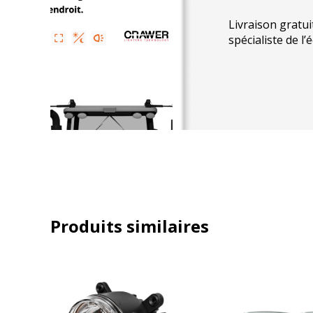
Série 6100 (jusqu’en 1999)
Livraison gratui
spécialiste de l’
Série 6200 (jusqu’en 2003)
Série 8100 (jusqu’en 1999)
Série 8200 y compris « Xtra »(jusqu’e
Produits similaires