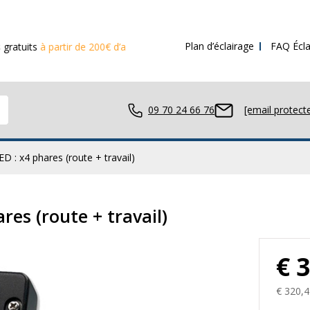
Plan d’éclairage
FAQ Écla
tir de 200€ d’achat
09 70 24 66 76
[email protect
ED : x4 phares (route + travail)
avail LED
res (route + travail)
€ 
ue LED
€ 320,4