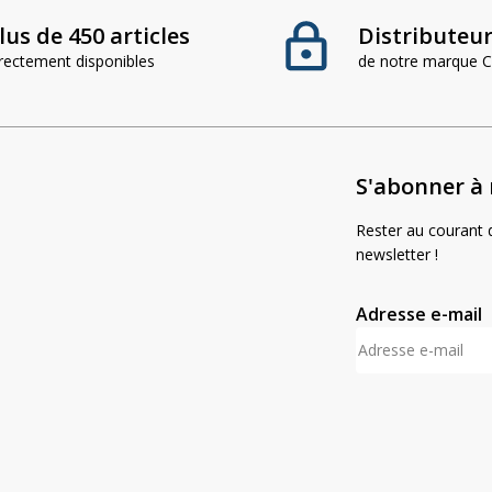
lus de 450 articles
Distributeur 
irectement disponibles
de notre marque
S'abonner à 
Rester au courant d
newsletter !
Adresse e-mail
A
l
t
e
r
n