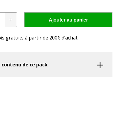
Ajouter au panier
is gratuits à partir de 200€ d’achat
res conviennent à
cteur?
e contenu de ce pack
 LED adaptée à votre tracteur en seulement quelques