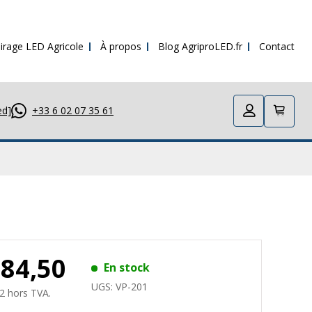
irage LED Agricole
À propos
Blog AgriproLED.fr
Contact
ed]
+33 6 02 07 35 61
384,50
En stock
UGS:
VP-201
2 hors TVA.