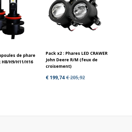
Pack x2 : Phares LED CRAWER
mpoules de phare
Pack x
John Deere R/M (feux de
 H8/H9/H11/H16
LED C
croisement)
€ 54,9
€ 199,74
€ 205,92