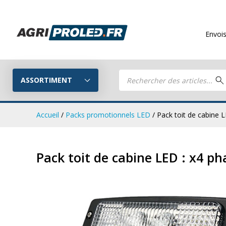
Envois gratuits
à par
Recherche
de
ASSORTIMENT
produits
Accueil
/
Packs promotionnels LED
/ Pack toit de cabine L
Phares de tr
Guide LED
Pack toit de cabine LED : x4 pha
CRAWER
Composez votre propre kit LED
Phares de travail LED
Kits remorq