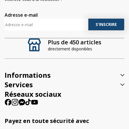
Adresse e-mail
A
l
t
Plus de 450 articles
e
directement disponibles
r
n
a
t
Informations
i
v
Services
e
Réseaux sociaux
:
Payez en toute sécurité avec