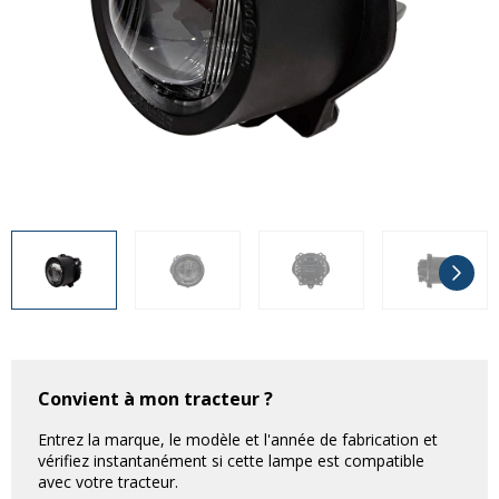
Divers
Divers
Voir tout
Questions fréquemment posées
À propos
Blog AgriproLED.fr
Contact
09 70 24 66 76
[email protected]
+33 6 02 07 35 61
Convient à mon tracteur ?
Entrez la marque, le modèle et l'année de fabrication et
vérifiez instantanément si cette lampe est compatible
avec votre tracteur.