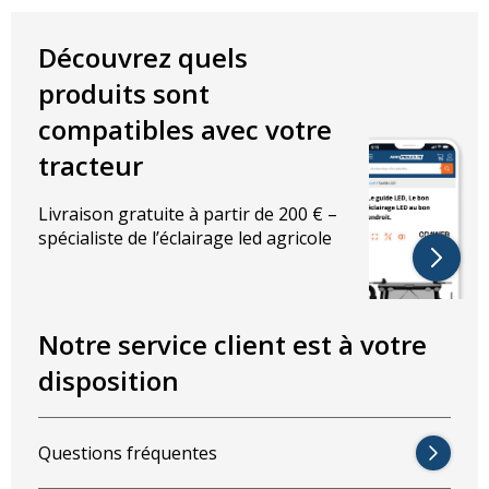
largeur : 114 mm
hauteur : 114 mm
Découvrez quels
profondeur : 79 mm
diamètre : 105 mm
produits sont
Distance entre les vis : 88 mm
compatibles avec votre
tracteur
Livraison gratuite à partir de 200 € –
spécialiste de l’éclairage led agricole
Notre service client est à votre
disposition
Questions fréquentes