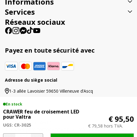
Informations
i
v
Services
e
Réseaux sociaux
:
Payez en toute sécurité avec
Adresse du siège social
1-3 allée Lavoisier 59650 Villeneuve d’Ascq
En stock
CRAWER feu de croisement LED
pour Valtra
€ 95,50
© 2026 Agriproled.fr
UGS: CR-3025
€ 79,58 hors TVA.
Tous les prix comprennent la TVA. | Les prix barrés
indiquent les précédents tarifs proposés dans cette
quantité
A