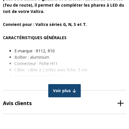
(feu de route), il permet de compléter les phares à LED du
toit de votre Valtra.
Convient pour : Valtra séries G, N, S et T.
CARACTÉRISTIQUES GÉNÉRALES
E-marque : R112, R10
Boîtier : aluminium
Connecteur : Fiche H11
Câble : câble à 2 pôles avec fiche, 5 cm
Nombre de puces LED : 2
Classification IP : IP67 étanche à la poussière et à l’eau
classe de protection : classe 4
Voir plus
Température de couleur : 6000 kelvins
Puissance : 30 watts
Avis clients
tension : 9-32 volts
DIMENSIONS EN MM