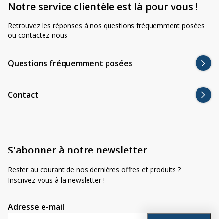
Divers
Notre service clientèle est là pour vous !
Divers
Retrouvez les réponses à nos questions fréquemment posées
Voir tout
Questions fréquemment posées
ou contactez-nous
À propos
Questions fréquemment posées
Blog AgriproLED.fr
Contact
Contact
09 70 24 66 76
[email protected]
S'abonner à notre newsletter
+33 6 02 07 35 61
Rester au courant de nos dernières offres et produits ?
Inscrivez-vous à la newsletter !
Adresse e-mail