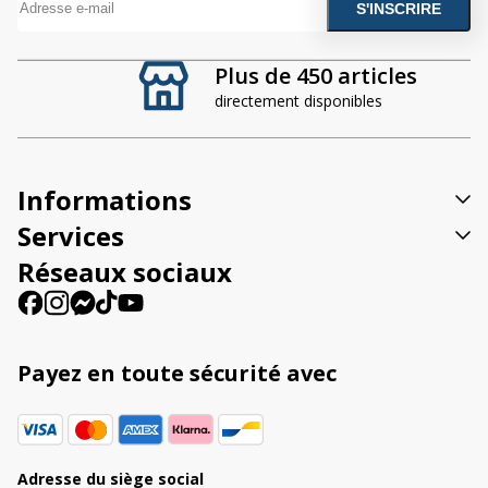
A
l
t
Plus de 450 articles
e
directement disponibles
r
n
a
t
Informations
i
v
Services
e
Réseaux sociaux
:
Payez en toute sécurité avec
Adresse du siège social