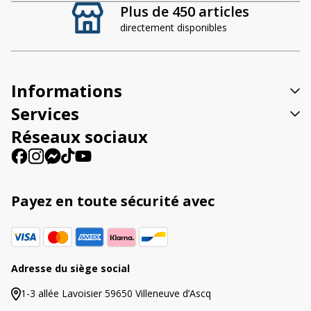
Plus de 450 articles
e
directement disponibles
r
n
a
t
Informations
i
v
Services
e
Réseaux sociaux
:
Payez en toute sécurité avec
Adresse du siège social
1-3 allée Lavoisier 59650 Villeneuve d’Ascq