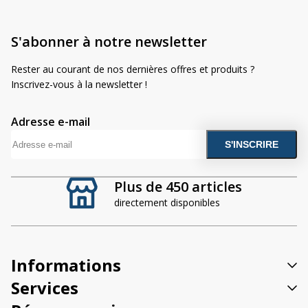
S'abonner à notre newsletter
Rester au courant de nos dernières offres et produits ?
Inscrivez-vous à la newsletter !
Adresse e-mail
A
l
t
Plus de 450 articles
e
directement disponibles
r
n
a
t
Informations
i
v
Services
e