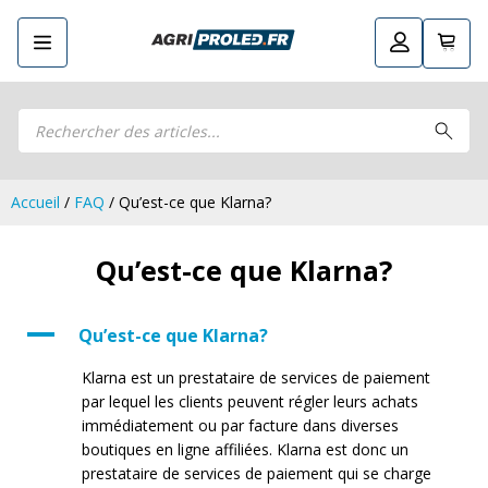
Recherche
Retourner
Guide LED
de
Guide LED
Composez votre propre kit LED
produits
Composez votre propre kit LED
Phares de travail LED CRAWER
Phares de travail LED CRAWER
Phares de travail LED
Accueil
/
FAQ
/ Qu’est-ce que Klarna?
Phares de travail LED
Kits remorque LED
Kits remorque LED
Feux arrière LED
Qu’est-ce que Klarna?
Feux arrière LED
Phares principaux et ampoules LED
Phares principaux et ampoules LED
Feux de position et de gabarit LED
A
Feux de position et de gabarit LED
Qu’est-ce que Klarna?
Clignotants et gyrophares LED
Clignotants et gyrophares LED
Klarna est un prestataire de services de paiement
Barres LED
Barres LED
par lequel les clients peuvent régler leurs achats
Pulvérisation LED
Pulvérisation LED
immédiatement ou par facture dans diverses
Packs promotionnels LED
Packs promotionnels LED
boutiques en ligne affiliées. Klarna est donc un
Éclairage LED pour bâtiments
prestataire de services de paiement qui se charge
Éclairage LED pour bâtiments