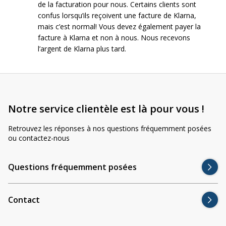
Divers
de la facturation pour nous. Certains clients sont
Divers
confus lorsqu’ils reçoivent une facture de Klarna,
mais c’est normal! Vous devez également payer la
Voir tout
Questions fréquemment posées
facture à Klarna et non à nous. Nous recevons
l’argent de Klarna plus tard.
À propos
Blog AgriproLED.fr
Contact
Notre service clientèle est là pour vous !
Retrouvez les réponses à nos questions fréquemment posées
09 70 24 66 76
ou contactez-nous
[email protected]
+33 6 02 07 35 61
Questions fréquemment posées
Contact