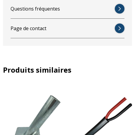
Support
Questions fréquentes
Longueur
:
64 mm
Largeur (max.)
:
54 mm
Page de contact
Largeur (min.)
:
49 mm
Produits similaires