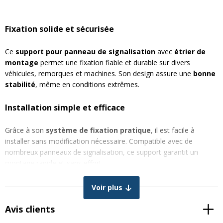
Fixation solide et sécurisée
Ce
support pour panneau de signalisation
avec
étrier de
montage
permet une fixation fiable et durable sur divers
véhicules, remorques et machines. Son design assure une
bonne
stabilité
, même en conditions extrêmes.
Installation simple et efficace
Grâce à son
système de fixation pratique
, il est facile à
installer sans modification nécessaire. Compatible avec de
nombreux panneaux de signalisation, ce support garantit un
montage rapide et sans effort.
Construction robuste pour une longue durée de vie
Voir plus
Avis clients
Fabriqué avec des matériaux de
haute qualité
, ce support est
conçu pour résister aux vibrations, aux intempéries et à l’usure. Il