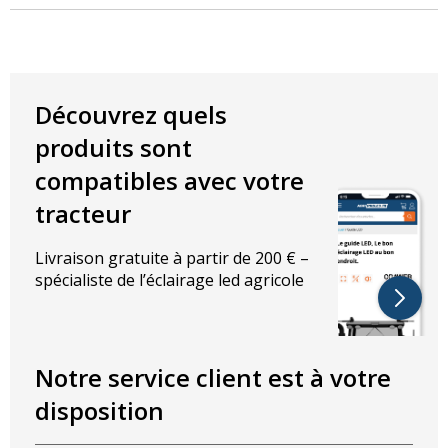
assure une
fixation sécurisée
et un excellent maintien du
panneau de signalisation.
Caractéristiques techniques
Découvrez quels
Générales
produits sont
Type de produit
: Support et étrier pour panneau de
compatibles avec votre
signalisation
tracteur
Matériau
: Métal robuste
Compatibilité
: Panneaux de signalisation standard
Livraison gratuite à partir de 200 € –
spécialiste de l’éclairage led agricole
Dimensions
Étrier de montage
Notre service client est à votre
Longueur
:
280 mm
Largeur (max.)
:
52 mm
disposition
Largeur (min.)
:
45 mm