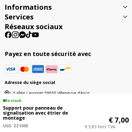
t
Informations
i
v
Services
e
Réseaux sociaux
:
Payez en toute sécurité avec
Adresse du siège social
1-3 allée Lavoisier 59650 Villeneuve d’Ascq
En stock
Support pour panneau de
signalisation avec étrier de
montage
€ 7,00
© 2026 Agriproled.fr
UGS: ZZ1005
€ 5,83 hors TVA.
Tous les prix comprennent la TVA. | Les prix barrés