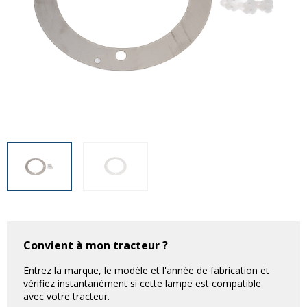
Divers
Divers
Voir tout
Questions fréquemment posées
À propos
Blog AgriproLED.fr
Contact
09 70 24 66 76
[email protected]
+33 6 02 07 35 61
Convient à mon tracteur ?
Entrez la marque, le modèle et l'année de fabrication et
vérifiez instantanément si cette lampe est compatible
avec votre tracteur.