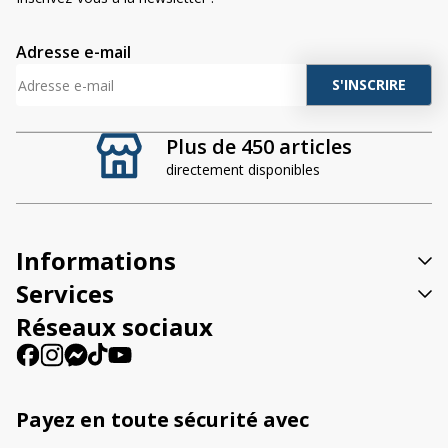
Adresse e-mail
A
l
t
Plus de 450 articles
e
directement disponibles
r
n
a
t
Informations
i
v
Services
e
Réseaux sociaux
:
Payez en toute sécurité avec