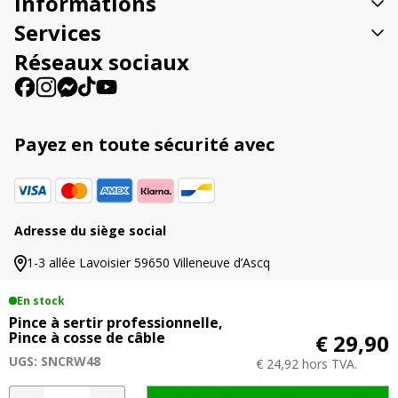
Informations
i
v
Services
e
Réseaux sociaux
:
Payez en toute sécurité avec
Adresse du siège social
1-3 allée Lavoisier 59650 Villeneuve d’Ascq
En stock
Pince à sertir professionnelle,
Pince à cosse de câble
€ 29,90
© 2026 Agriproled.fr
UGS: SNCRW48
€ 24,92 hors TVA.
Tous les prix comprennent la TVA. | Les prix barrés
indiquent les précédents tarifs proposés dans cette
quantité
A