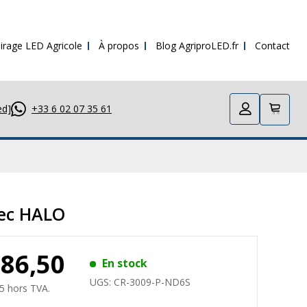
irage LED Agricole
À propos
Blog AgriproLED.fr
Contact
ed]
+33 6 02 07 35 61
vec HALO
286,50
En stock
UGS:
CR-3009-P-ND6S
5 hors TVA.