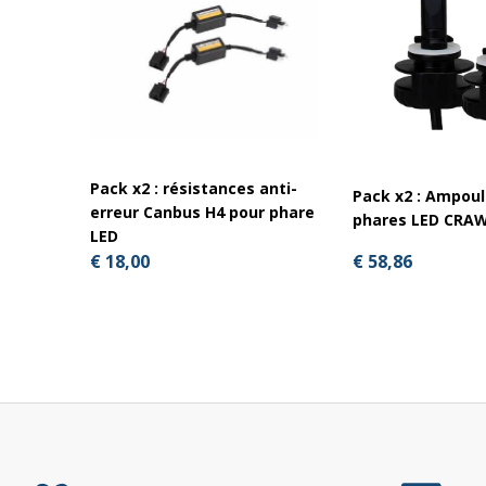
Garantie : 1 an
Électriques
Tension :
10–30V
Pack x2 : résistances anti-
Pack x2 : Ampoul
Puissance :
erreur Canbus H4 pour phare
phares LED CRAW
LED
Feux de croisement :
30W
€ 58,86
€ 18,00
Feux de route :
55W
Position HALO :
1W
Connecteur :
Deutsch DT 4-pin
(via ND6 → 9005 + 
Dimensions