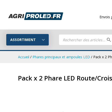
Envois gratuits
à par
Recherche
de
ASSORTIMENT
produits
Accueil
/
Phares principaux et ampoules LED
/ Pack x 2 
Phares de tr
Guide LED
Pack x 2 Phare LED Route/Cro
CRAWER
Composez votre propre kit LED
Phares de travail LED
Kits remorq