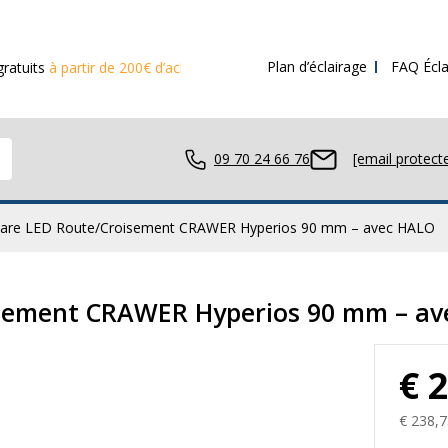
Plan d’éclairage
FAQ Écla
tir de 200€ d’achat
09 70 24 66 76
[email protect
Phare LED Route/Croisement CRAWER Hyperios 90 mm – avec HALO
avail LED
isement CRAWER Hyperios 90 mm – a
€ 
ue LED
€ 238,7