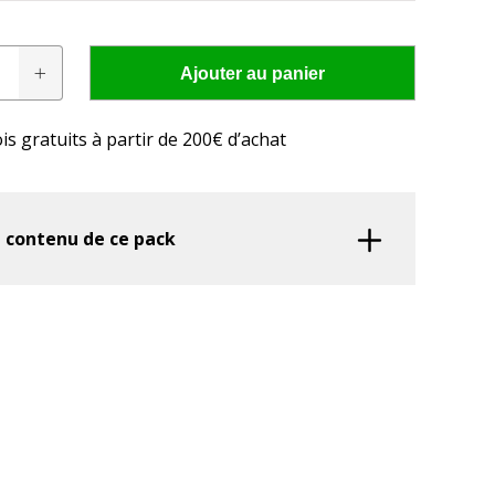
Ajouter au panier
is gratuits à partir de 200€ d’achat
res conviennent à
cteur?
sement
e contenu de ce pack
 LED adaptée à votre tracteur en seulement quelques