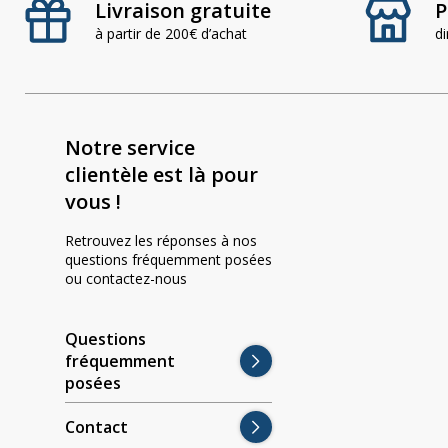
Livraison gratuite
P
Largeur :
101,4 mm
à partir de 200€ d’achat
d
Hauteur :
101,4 mm
Profondeur :
105,5 mm
Notre service
Entraxe :
84,9 mm
clientèle est là pour
vous !
Retrouvez les réponses à nos
questions fréquemment posées
ou contactez-nous
Questions
fréquemment
posées
Contact