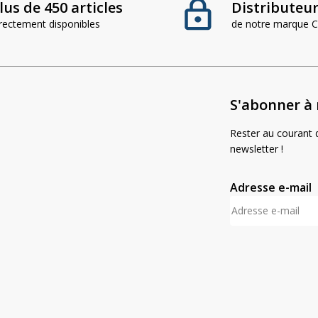
lus de 450 articles
Distributeur 
irectement disponibles
de notre marque
S'abonner à 
Rester au courant d
newsletter !
Adresse e-mail
A
l
t
e
r
n
a