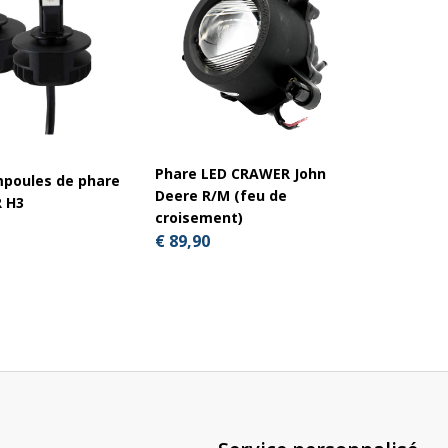
Phare LED CRAWER John
Pack x2
mpoules de phare
Deere R/M (feu de
cligno
 H3
croisement)
24V
€ 89,90
€ 61,0