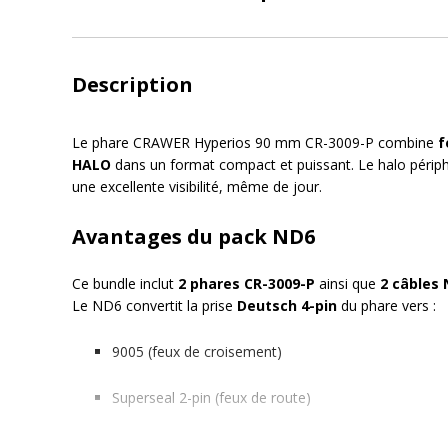
Description
Le phare CRAWER Hyperios 90 mm CR-3009-P combine
f
HALO
dans un format compact et puissant. Le halo périp
une excellente visibilité, même de jour.
Avantages du pack ND6
Ce bundle inclut
2 phares CR-3009-P
ainsi que
2 câbles
Le ND6 convertit la prise
Deutsch 4-pin
du phare vers :
9005 (feux de croisement)
Superseal 2-pin (feux de route)
Fil lamelle pour la veilleuse HALO