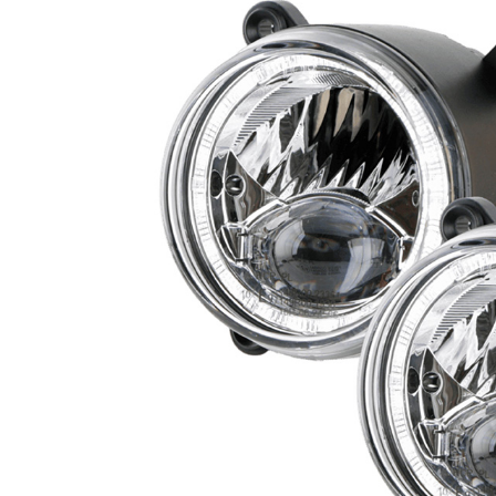
Phares princ
Feux arrière LED
ampoules L
Feux de position et
Clignotants 
de gabarit LED
gyrophares 
Barres LED
Pulvérisatio
Packs promotionnels
Éclairage LE
LED
bâtiments
Divers