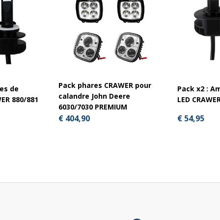
Pack phares CRAWER pour
es de
Pack x2 : A
calandre John Deere
ER 880/881
LED CRAWER
6030/7030 PREMIUM
€ 54,95
€ 404,90
Superseal + lamelle)