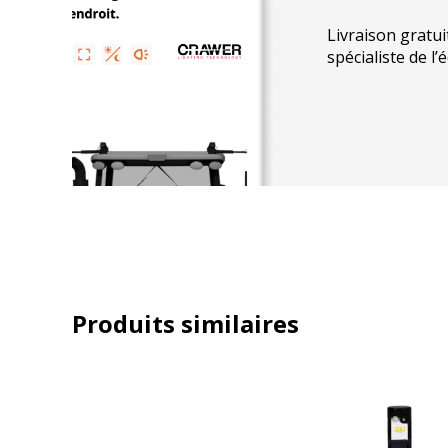
Générales
Livraison gratui
spécialiste de l’
Type : Phare LED 90 mm
Fonctions : Feux de croisement, feux de route, pos
Habitat : Aluminium
Lentille : Polycarbonate
Optique : Reflecteur + lentille
Indice de protection :
IP67
Produits similaires
Homologation :
R149, R148, R10
CISPR :
Classe 4
Durée de vie : Longue durée (LED)