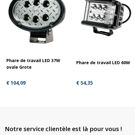
Épaisseur
: 5 mm
Fixation
: compatible supports Massey Ferguson et Fendt
Combine
Montage Plug & Play
avec le phare CR-1024
Compatibilité
Phare de travail LED 37W
Phare de travail LED 60W
ovale Grote
Massey Ferguson
: MF 30, 32, 34, 36, 38
€ 104,09
€ 54,35
Fendt
: 7274, 7276
Compatible avec le
phare LED CRAWER CR-1024
Caractéristiques générales
Notre service clientèle est là pour vous !
Type : projecteur LED de travail + plaque d’adaptation