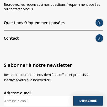
Retrouvez les réponses à nos questions fréquemment posées
ou contactez-nous
Matériaux : aluminium / acier galvanisé
Optique : lentille
Questions fréquemment posées
Support : acier inoxydable
Contact
Étanchéité : IP67
Certification : ECE R10
S'abonner à notre newsletter
Garantie : 1 an
Rester au courant de nos dernières offres et produits ?
Inscrivez-vous à la newsletter !
Adresse e-mail
A
l