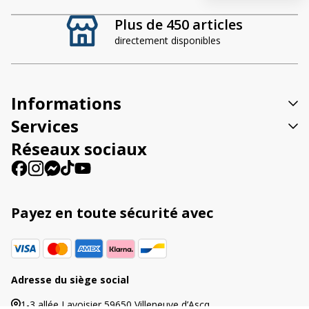
t
Plus de 450 articles
e
directement disponibles
r
n
a
t
Informations
i
v
Services
e
Réseaux sociaux
:
Payez en toute sécurité avec
Adresse du siège social
1-3 allée Lavoisier 59650 Villeneuve d’Ascq