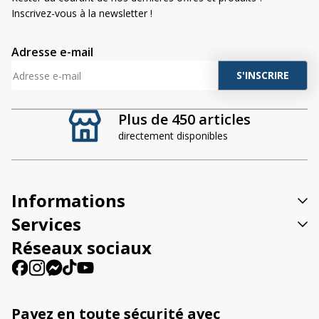
Inscrivez-vous à la newsletter !
Adresse e-mail
A
l
t
Plus de 450 articles
e
directement disponibles
r
n
a
t
Informations
i
v
Services
e
Réseaux sociaux
:
Payez en toute sécurité avec