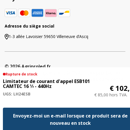
Adresse du siège social
1-3 allée Lavoisier 59650 Villeneuve d’Ascq
© 2026 Agriproled.fr
Tous les prix comprennent la TVA. | Les prix barrés
Rupture de stock
indiquent les précédents tarifs proposés dans cette
Limitateur de courant d'appel ESB101
boutique en ligne.
CAMTEC 16 ⅓ - 440Hz
€ 102
UGS: LH24ESB
€ 85,00 hors TVA.
Envoyez-moi un e-mail lorsque ce produit sera de
nouveau en stock