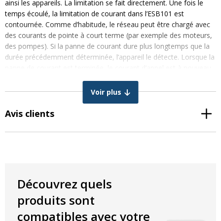
ainsi les appareils. La limitation se fait directement. Une fois le
temps écoulé, la limitation de courant dans l’ESB101 est
contournée. Comme d’habitude, le réseau peut être chargé avec
des courants de pointe à court terme (par exemple des moteurs,
des pompes). Si la panne de courant dure plus longtemps que la
durée précédemment déterminée, l’appareil le détecte. Lorsque la
panne de courant est terminée, le courant d’appel est à nouveau
limité. Le limiteur de courant d’appel est également surveillé en
température. En cas de panne, l’appareil s’éteint afin d’éviter une
Voir plus
surchauffe permanente ou un incendie.
Avis clients
Les exemples sont les scies circulaires, les ponceuses, les
compresseurs et les pompes. Ceci s’applique également à
l’utilisation de l’éclairage LED des halles industrielles.
.
Lors de l’utilisation de plusieurs lampes ou en combinaison avec
les machines mentionnées, un limiteur de courant d’appel est
Découvrez quels
fortement recommandé
produits sont
Attention:
Dans le cas des lampes avec garantie, la garantie
compatibles avec votre