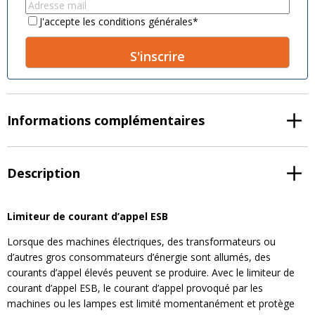
name
*
name
*
Email
*
Consent
*
J'accepte les conditions générales
*
A
l
t
Informations complémentaires
e
r
n
a
Description
t
i
v
Limiteur de courant d’appel ESB
e
Lorsque des machines électriques, des transformateurs ou
:
d’autres gros consommateurs d’énergie sont allumés, des
courants d’appel élevés peuvent se produire. Avec le limiteur de
courant d’appel ESB, le courant d’appel provoqué par les
machines ou les lampes est limité momentanément et protège