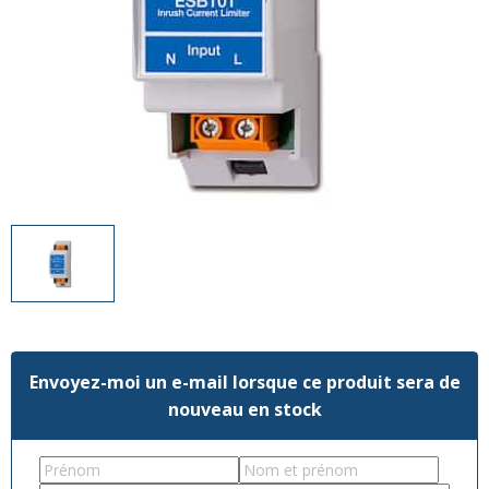
Divers
Divers
Voir tout
Questions fréquemment posées
À propos
Blog AgriproLED.fr
Contact
09 70 24 66 76
[email protected]
+33 6 02 07 35 61
Envoyez-moi un e-mail lorsque ce produit sera de
nouveau en stock
First
Last