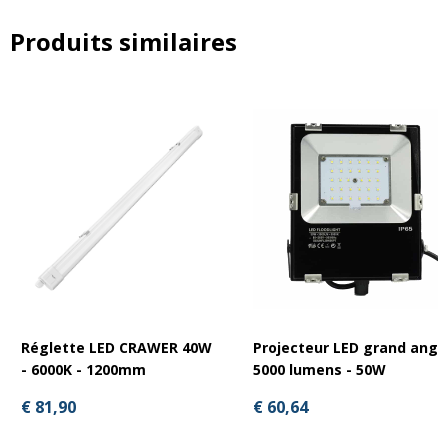
Ton=300ms
Limiting RMS-value 33,9A for Ton=300ms
Produits similaires
Limiting Cycle Interval 900ms (3x/minute)
Low Voltage Detection Toff=550ms
Input Voltage 184… 265Vac 16 1/3… 440Hz 1PH
Nominal voltage 220… 240Vac
AC Continuous Current 16A input/output
Load capacity 6000uF
Connectors Spring-type-terminal 0,5… 6mm²
Ambient Opearting Temperature -40°C +70°C no derating
Special Features Temperature protected (fuse)- Fire
protected
Accuracy ±5%, independent from ambient temperature
Capacitive loads
Bypass circuit
4000m / 13123 ft. Above sea level
Réglette LED CRAWER 40W
Projecteur LED grand angl
- 6000K - 1200mm
5000 lumens - 50W
€ 81,90
€ 60,64